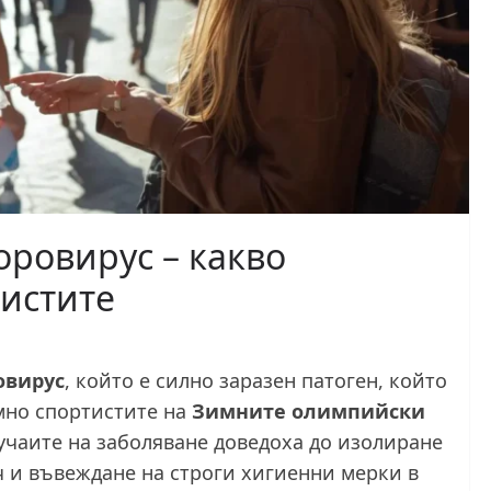
оровирус – какво
ристите
овирус
, който е силно заразен патоген, който
мно спортистите на
Зимните олимпийски
лучаите на заболяване доведоха до изолиране
ч и въвеждане на строги хигиенни мерки в