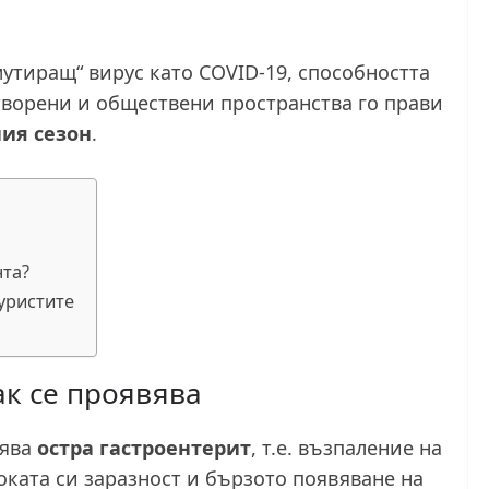
мутиращ“ вирус като COVID-19, способността
атворени и обществени пространства го прави
ия сезон
.
нта?
уристите
ак се проявява
нява
остра гастроентерит
, т.е. възпаление на
соката си заразност и бързото появяване на