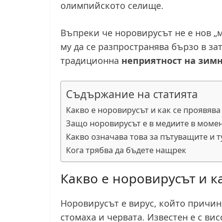
олимпийското селище.
Въпреки че норовирусът не е нов „
му да се разпространява бързо в з
традиционна
неприятност на зимн
Съдържание на статията
Какво е норовирусът и как се проявява
Защо норовирусът е в медиите в моме
Какво означава това за пътуващите и т
Кога трябва да бъдете нащрек
Какво е норовирусът и к
Норовирусът е вирус, който причи
стомаха и червата. Известен е с ви