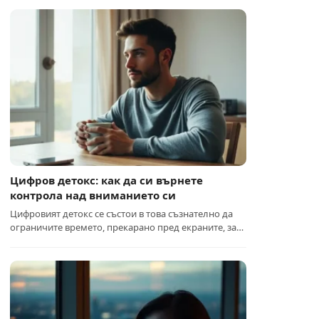
Цифров детокс: как да си върнете
контрола над вниманието си
Цифровият детокс се състои в това съзнателно да
ограничите времето, прекарано пред екраните, за…