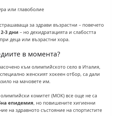
ура или главоболие
страшаваща за здрави възрастни – повечето
а
2-3 дни
– но дехидратацията и слабостта
 при деца или възрастни хора.
едиите в момента?
насочено към олимпийското село в Италия,
-специално женският хокеен отбор, са дали
азило на мачовете им.
олимпийски комитет (МОК) все още не са
на епидемия
, но повишените хигиенни
ие на здравното състояние на спортистите