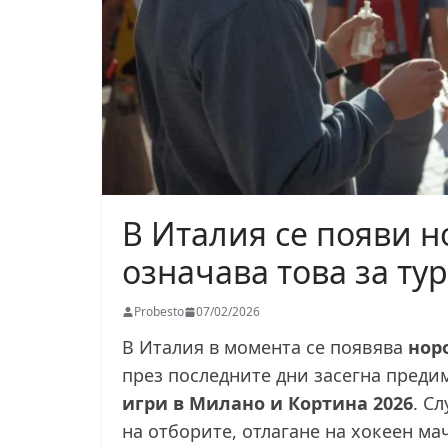
В Италия се появи н
означава това за ту
Probesto
07/02/2026
В Италия в момента се появява
нор
през последните дни засегна преди
игри в Милано и Кортина 2026
. С
на отборите, отлагане на хокеен ма