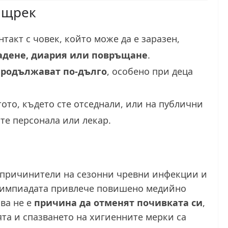
нащрек
нтакт с човек, който може да е заразен,
адене, диария или повръщане
.
продължават по-дълго
, особено при деца
ото, където сте отседнали, или на публични
те персонала или лекар.
е причинители на сезонни чревни инфекции и
Олимпиадата привлече повишено медийно
ва не е
причина да отменят почивката си
,
ята и спазването на хигиенните мерки са