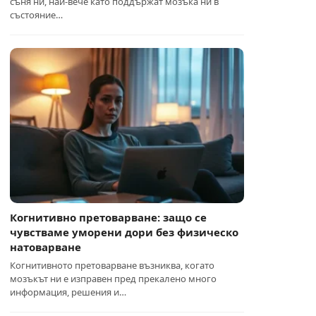
съня ни, най-вече като поддържат мозъка ни в
състояние…
Когнитивно претоварване: защо се
чувстваме уморени дори без физическо
натоварване
Когнитивното претоварване възниква, когато
мозъкът ни е изправен пред прекалено много
информация, решения и…