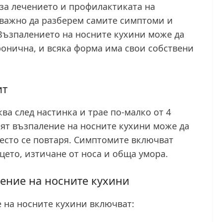
 за лечението и профилактиката на
 важно да разберем самите симптоми и
 Възпалението на носните кухини може да
ронична, и всяка форма има свои собствени
ит
а след настинка и трае по-малко от 4
ият възпаление на носните кухини може да
есто се повтаря. Симптомите включват
ицето, изтичане от носа и обща умора.
ение на носните кухини
 на носните кухини включват: