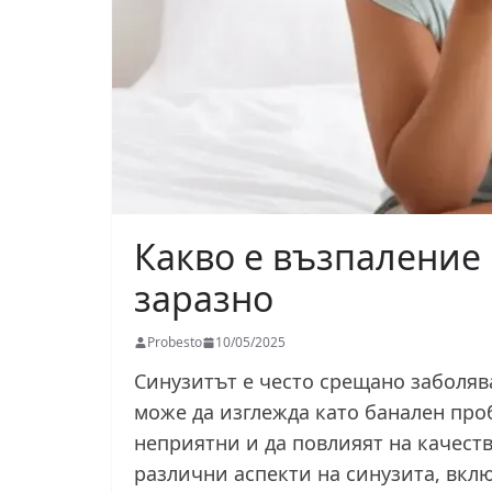
Какво е възпаление 
заразно
Probesto
10/05/2025
Синузитът е често срещано заболява
може да изглежда като банален про
неприятни и да повлияят на качест
различни аспекти на синузита, вк