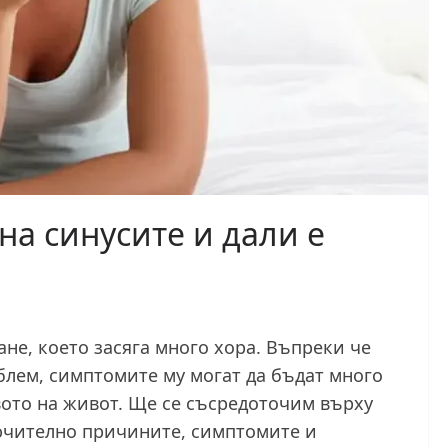
на синусите и дали е
не, което засяга много хора. Въпреки че
блем, симптомите му могат да бъдат много
вото на живот. Ще се съсредоточим върху
лючително причините, симптомите и