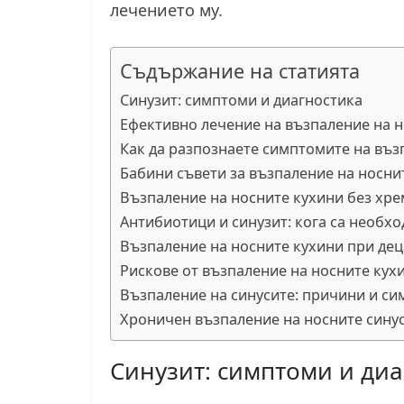
лечението му.
Съдържание на статията
Синузит: симптоми и диагностика
Ефективно лечение на възпаление на н
Как да разпознаете симптомите на въз
Бабини съвети за възпаление на носни
Възпаление на носните кухини без хре
Антибиотици и синузит: кога са необх
Възпаление на носните кухини при дец
Рискове от възпаление на носните кух
Възпаление на синусите: причини и с
Хроничен възпаление на носните сину
Синузит: симптоми и диа