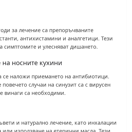
тоди за лечение са препоръчваните
естанти, антихистамини и аналгетици. Тези
на симптомите и улесняват дишането.
 на носните кухини
 се наложи приемането на антибиотици.
е повечето случаи на синузит са с вирусен
е винаги са необходими.
ъвети и натурално лечение, като инхалации
а или използване на етерични масла. Тези