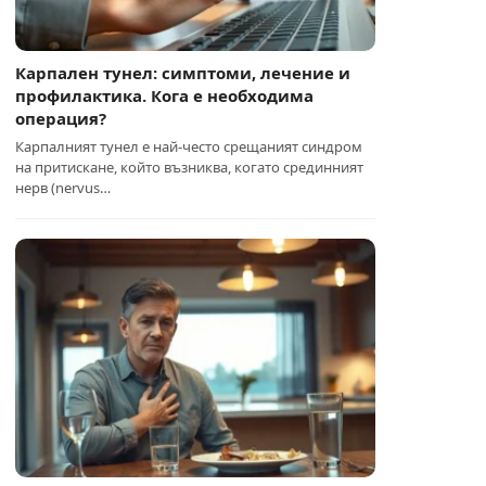
Карпален тунел: симптоми, лечение и
профилактика. Кога е необходима
операция?
Карпалният тунел е най-често срещаният синдром
на притискане, който възниква, когато срединният
нерв (nervus…