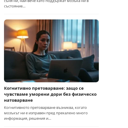
съня ни, най-вече като поддържат мозъка ни в
състояние…
Когнитивно претоварване: защо се
чувстваме уморени дори без физическо
натоварване
Когнитивното претоварване възниква, когато
мозъкът ни е изправен пред прекалено много
информация, решения и…