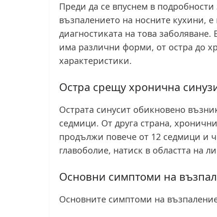
Преди да се впуснем в подробности
възпалението на носните кухини, е
диагностиката на това заболяване.
има различни форми, от остра до х
характеристики.
Остра срещу хронична синуз
Острата синусит обикновено възникв
седмици. От друга страна, хроничн
продължи повече от 12 седмици и ч
главоболие, натиск в областта на л
Основни симптоми на възпал
Основните симптоми на възпаление