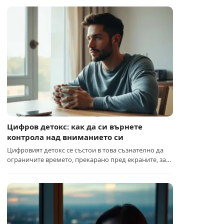
Цифров детокс: как да си върнете
контрола над вниманието си
Цифровият детокс се състои в това съзнателно да
ограничите времето, прекарано пред екраните, за…