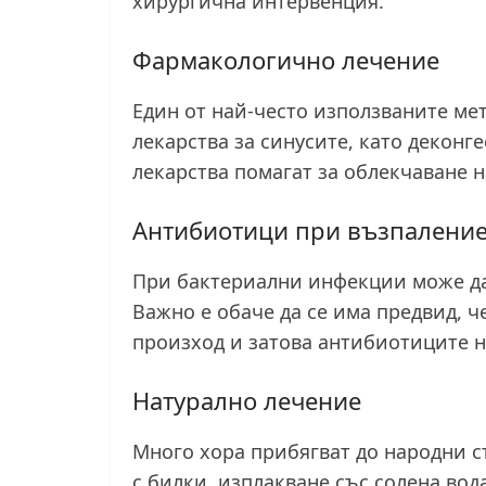
хирургична интервенция.
Фармакологично лечение
Един от най-често използваните ме
лекарства за синусите, като деконг
лекарства помагат за облекчаване 
Антибиотици при възпаление
При бактериални инфекции може да
Важно е обаче да се има предвид, ч
произход и затова антибиотиците н
Натурално лечение
Много хора прибягват до народни с
с билки, изплакване със солена вод