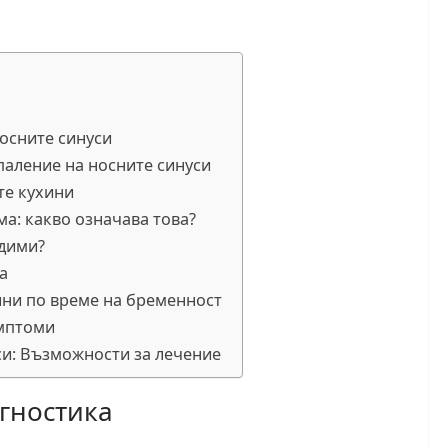
осните синуси
паление на носните синуси
те кухини
ма: какво означава това?
одими?
а
ини по време на бременност
имптоми
си: Възможности за лечение
гностика