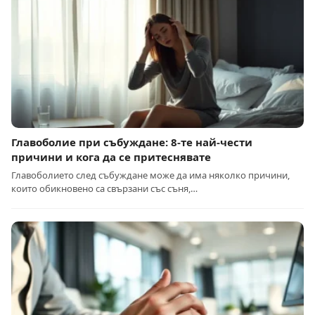
Главоболие при събуждане: 8-те най-чести
причини и кога да се притеснявате
Главоболието след събуждане може да има няколко причини,
които обикновено са свързани със съня,…