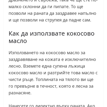
малко склонни да ги пипате. То ще
позволи на раната да заздравее напълно
и ще позволи на струпея да падне сам.
Как да използвате кокосово
масло
Използването на кокосово масло за
заздравяване на кожата е изключително
лесно. Вземете една супена лъжица
кокосово масло и разтрийте това масло с
чисти ръце. Топлината на тялото ви ще
го превърне в течност, която е лесна за
разнасяне.
Нанесете го директно върху раната. Ако