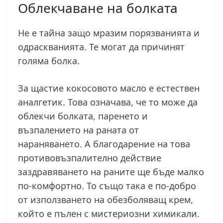
Облекчаване на болката
Не е тайна защо мразим порязванията и
одраскванията. Те могат да причинят
голяма болка.
За щастие кокосовото масло е естествен
аналгетик. Това означава, че то може да
облекчи болката, паренето и
възпалението на раната от
нараняването. А благодарение на това
противовъзпалително действие
заздравяването на раните ще бъде малко
по-комфортно. То също така е по-добро
от използването на обезболяващ крем,
който е пълен с мистериозни химикали.