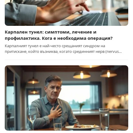
Карпален тунел: симптоми, лечение и
профилактика. Кога е необходима операция?
Карпалният тунел е най-често срещаният синдром на
притискане, който възниква, когато срединният нерв (nervus…