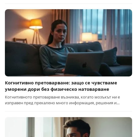
Когнитивно претоварване: защо се чувстваме
уморени дори без физическо натоварване
Когнитивното претоварване възниква, когато мозъкът ни е
изправен пред прекалено много информация, решения и…