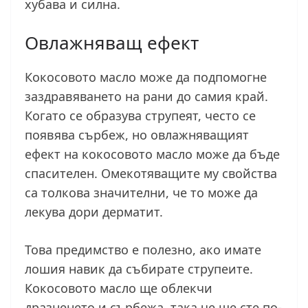
хубава и силна.
Овлажняващ ефект
Кокосовото масло може да подпомогне
заздравяването на рани до самия край.
Когато се образува струпеят, често се
появява сърбеж, но овлажняващият
ефект на кокосовото масло може да бъде
спасителен. Омекотяващите му свойства
са толкова значителни, че то може да
лекува дори дерматит.
Това предимство е полезно, ако имате
лошия навик да събирате струпеите.
Кокосовото масло ще облекчи
дразненето и сърбежа, така че ще сте по-