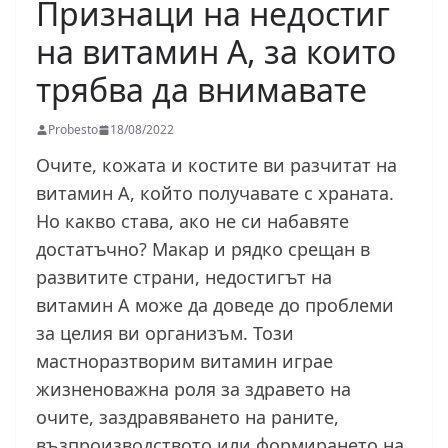
Признаци на недостиг
на витамин А, за които
трябва да внимавате
Probesto
18/08/2022
Очите, кожата и костите ви разчитат на
витамин А, който получавате с храната.
Но какво става, ако не си набавяте
достатъчно? Макар и рядко срещан в
развитите страни, недостигът на
витамин А може да доведе до проблеми
за целия ви организъм. Този
мастноразтворим витамин играе
жизненоважна роля за здравето на
очите, заздравяването на раните,
възпроизводството или формирането на