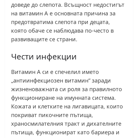
доведе до слепота. Всъщност недостигът
на витамин А е основната причина за
предотвратима слепота при децата,
която обаче се наблюдава по-често в
развиващите се страни.
Чести инфекции
Витамин А си е спечелил името
„антиинфекциозен витамин“ заради
жизненоважната си роля за правилното
функциониране на имунната система.
Кожата и клетките на лигавицата, които
покриват пикочните пътища,
храносмилателния тракт и дихателните
пътища, функционират като бариера и