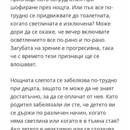
шофиране през нощта. Или пък все по-
трудно се придвижвате до тоалетната,
когато светлината е изключена? Може
дори да се окаже, че вечер включвате
осветлението все по-рано и по-рано.
Загубата на зрение е прогресивна, така
че с времето тези признаци ще се
влошават.
Нощната слепота се забелязва по-трудно
при децата, защото те може да не знаят
достатъчно, за да се оплачат от нея. Като
родител забелязали ли сте, че детето ви
се държи по различен начин, когато
няма светлина или когато е в тъмна стая?
Ако детето е неактивно или се страхува