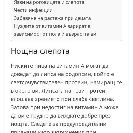
Язви на роговицата и слепота
Чести инфекции
Забавяне на растежа при децата
Нуждите от витамин А варират в
зависимост от пола и възрастта ви
Нощна слепота
Ниските нива на витамин А могат да
доведат до липса на родопсин, който е
светлочувствителен протеин, намиращ се
в окото ви. Липсата на този протеин
влошава зрението при слаба светлина.
Затова при недостиг на витамин А може
да ви е трудно да виждате добре през
нощта. Следете за предупредителни
признаци като затруднения при