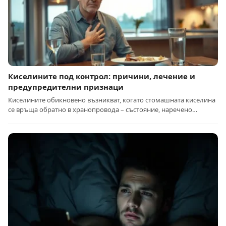
Киселините под контрол: причини, лечение и
предупредителни признаци
Киселините обикновено възникват, когато стомашната киселина
се връща обратно в хранопровода – състояние, наречено…