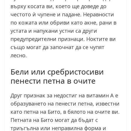
върху косата ви, което ще доведе до
честото ѝ чупене и падане. Неравности
по кожата или обриви като акне, рани в
устата и напукани устни са други
предупредителни признаци. Ноктите ви
също могат да започнат да се чупят
лесно.
Бели или сребристосиви
пенести петна в очите
Друг признак за недостиг на витамин А е
образуването на пенести петна, известни
като петна на Бито, в бялото на очите ви.
Петната на Бито могат да бъдат с
триъгълна или неправилна форма и