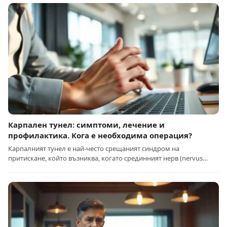
Карпален тунел: симптоми, лечение и
профилактика. Кога е необходима операция?
Карпалният тунел е най-често срещаният синдром на
притискане, който възниква, когато срединният нерв (nervus…