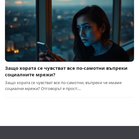
Защо хората се чувстват все по-самотни въпреки
социалните мрежи?
Защо хората се чувстват все по-самотни, въпреки че имаме
социални мрежи? Отговорът е прост:…