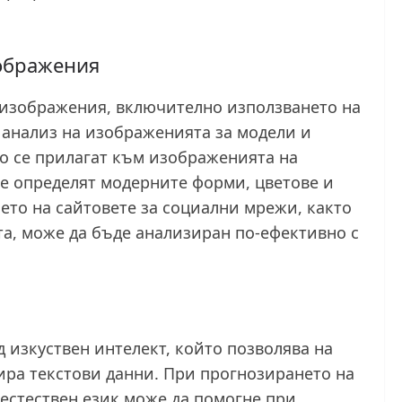
зображения
 изображения, включително използването на
а анализ на изображенията за модели и
то се прилагат към изображенията на
се определят модерните форми, цветове и
то на сайтовете за социални мрежи, както
а, може да бъде анализиран по-ефективно с
д изкуствен интелект, който позволява на
ира текстови данни. При прогнозирането на
естествен език може да помогне при