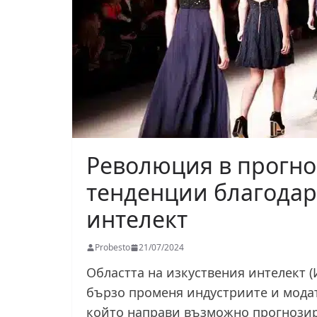
Революция в прогно
тенденции благодар
интелект
Probesto
21/07/2024
Областта на изкуствения интелект (
бързо променя индустриите и модат
който направи възможно прогнозир