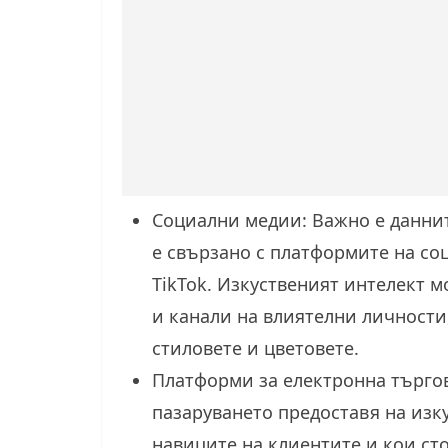
Социални медии: Важно е даннит
е свързано с платформите на соц
TikTok. Изкуственият интелект 
и канали на влиятелни личности
стиловете и цветовете.
Платформи за електронна търгов
пазаруването предоставя на изк
навиците на клиентите и кои ст