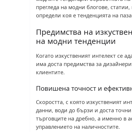
прегледа на модни блогове, статии, 
определи коя е тенденцията на паза
Предимства на изкустве
на модни тенденции
Когато изкуственият интелект се а
има доста предимства за дизайнерит
клиентите.
Повишена точност и ефектив
Скоростта, с която изкуственият ин
данни, води до бързи и доста точн
търговците на дребно, а именно в а
управлението на наличностите.