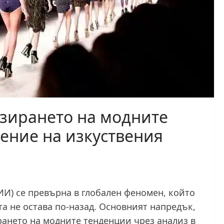
зирането на модните
ение на изкуствения
ИИ) се превърна в глобален феномен, който
а не остава по-назад. Основният напредък,
ането на модните тенденции чрез анализ в