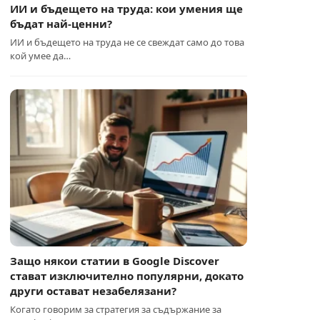
ИИ и бъдещето на труда: кои умения ще
бъдат най-ценни?
ИИ и бъдещето на труда не се свеждат само до това
кой умее да…
Защо някои статии в Google Discover
стават изключително популярни, докато
други остават незабелязани?
Когато говорим за стратегия за съдържание за