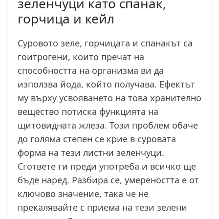
зеленчуци като спанак,
горчица и кейл
Суровото зеле, горчицата и спанакът са
гоитрогени, които пречат на
способността на организма ви да
използва йода, който получава. Ефектът
му върху усвояването на това хранително
вещество потиска функцията на
щитовидната жлеза. Този проблем обаче
до голяма степен се крие в суровата
форма на тези листни зеленчуци.
Сгответе ги преди употреба и всичко ще
бъде наред. Разбира се, умереността е от
ключово значение, така че не
прекалявайте с приема на тези зелени