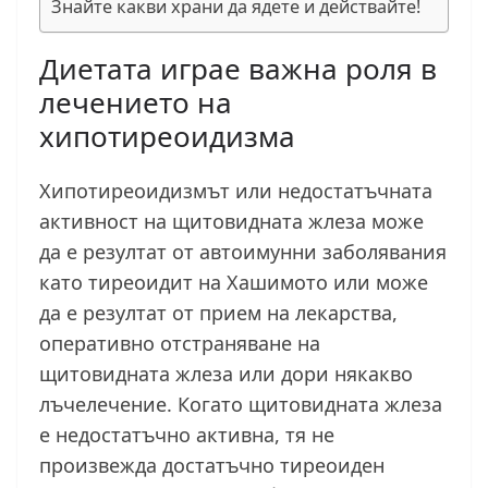
Знайте какви храни да ядете и действайте!
Диетата играе важна роля в
лечението на
хипотиреоидизма
Хипотиреоидизмът или недостатъчната
активност на щитовидната жлеза може
да е резултат от автоимунни заболявания
като тиреоидит на Хашимото или може
да е резултат от прием на лекарства,
оперативно отстраняване на
щитовидната жлеза или дори някакво
лъчелечение. Когато щитовидната жлеза
е недостатъчно активна, тя не
произвежда достатъчно тиреоиден