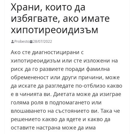
Храни, които да
избягвате, ако имате
хипотиреоидизъм
Probesto
28/07/2022
Ако сте диагностицирани с
хипотиреоидизъм или сте изложени на
риск да го развиете поради фамилна
обремененост или други причини, може
да искате да разгледате по-отблизо какво
е в чинията ви. Диетата може да изиграе
голяма роля в подпомагането или
влошаването на състоянието ви. Така че
решението какво да ядете и какво да
оставите настрана може да има