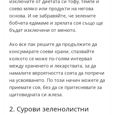
изключите от диетата си тофу, темпе и
соево мляко или продукти на негова
основа. И не забравяйте, че зелените
бобчета едамаме и зрялата соя също ще
бъдат изключени от менюто.
Ако все пак решите да продължите да
консумирате соеви храни, спазвайте
колкото се може по-голям интервал
между храненето и лекарствата, за да
намалите вероятността соята да попречи
на усвояването. По този начин можете да
приемате соя, без да се притеснявате за
щитовидната си жлеза.
2. Сурови зеленолистни