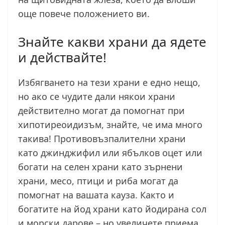
още повече положението ви.
Знайте какви храни да ядете
и действайте!
Избягването на тези храни е едно нещо,
но ако се чудите дали някои храни
действително могат да помогнат при
хипотиреоидизъм, знайте, че има много
такива! Противовъзпалителни храни
като джинджифил или ябълков оцет или
богати на селен храни като зърнени
храни, месо, птици и риба могат да
помогнат на вашата кауза. Както и
богатите на йод храни като йодирана сол
и морски дарове – но увеличете приема