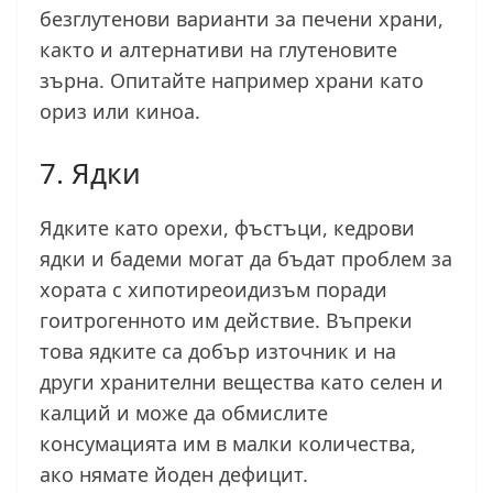
безглутенови варианти за печени храни,
както и алтернативи на глутеновите
зърна. Опитайте например храни като
ориз или киноа.
7. Ядки
Ядките като орехи, фъстъци, кедрови
ядки и бадеми могат да бъдат проблем за
хората с хипотиреоидизъм поради
гоитрогенното им действие. Въпреки
това ядките са добър източник и на
други хранителни вещества като селен и
калций и може да обмислите
консумацията им в малки количества,
ако нямате йоден дефицит.