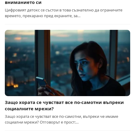
вниманието си
Цифровият детокс се състои в това съзнателно да ограничите
времето, прекарано пред екраните, за…
Защо хората се чувстват все по-самотни въпреки
социалните мрежи?
Защо хората се чувстват все по-самотни, въпреки че имаме
социални мрежи? Отговорът е прост:…