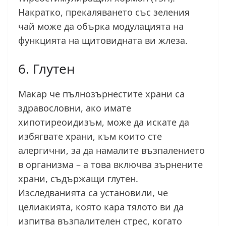
Накратко, прекаляването със зеления
чай може да обърка модулацията на
функцията на щитовидната ви жлеза.
6. Глутен
Макар че пълнозърнестите храни са
здравословни, ако имате
хипотиреоидизъм, може да искате да
избягвате храни, към които сте
алергични, за да намалите възпалението
в организма – а това включва зърнените
храни, съдържащи глутен.
Изследванията са установили, че
целиакията, която кара тялото ви да
изпитва възпалителен стрес, когато