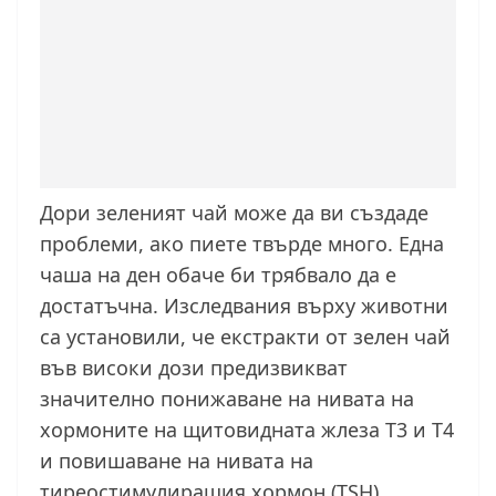
Дори зеленият чай може да ви създаде
проблеми, ако пиете твърде много. Една
чаша на ден обаче би трябвало да е
достатъчна. Изследвания върху животни
са установили, че екстракти от зелен чай
във високи дози предизвикват
значително понижаване на нивата на
хормоните на щитовидната жлеза Т3 и Т4
и повишаване на нивата на
тиреостимулиращия хормон (TSH).