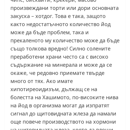
произвеждани торти или дори основната
закуска – хотдог. Това е така, защото
както недостатъчното количество йод
може да бъде проблем, така и
прекаленото му количество може да бъде
също толкова вредно! Силно солените
преработени храни често са с високо
съдържание на минерала и може да се
окаже, че редовно приемате твърде
много от тях. Ако имате
хипотиреоидизъм, дължащ се на
болестта на Хашимото, по-високите нива
на йод в организма могат да изпратят
сигнал до щитовидната жлеза да намали
още повече производството на хормони
на щитовидната жлеза, което да влоши