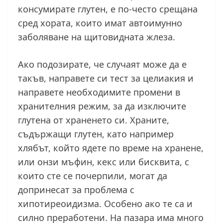
консумирате глутен, е по-често срещана
сред хората, които имат автоимунно
заболяване на щитовидната жлеза.
Ако подозирате, че случаят може да е
такъв, направете си тест за целиакия и
направете необходимите промени в
хранителния режим, за да изключите
глутена от храненето си. Храните,
съдържащи глутен, като например
хлябът, който ядете по време на хранене,
или онзи мъфин, кекс или бисквита, с
които сте се почерпили, могат да
допринесат за проблема с
хипотиреоидизма. Особено ако те са и
силно преработени. На пазара има много