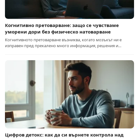
Когнитивно претоварване: защо се чувстваме
уморени дори без физическо натоварване
Когнитивното претоварване възниква, когато мозъкът ни е
изправен пред прекалено много информация, решения и…
Цифров детокс: как да си върнете контрола над