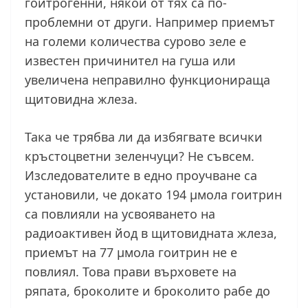
гоитрогенни, някои от тях са по-
проблемни от други. Например приемът
на големи количества сурово зеле е
известен причинител на гуша или
увеличена неправилно функционираща
щитовидна жлеза.
Така че трябва ли да избягвате всички
кръстоцветни зеленчуци? Не съвсем.
Изследователите в едно проучване са
установили, че докато 194 μмола гоитрин
са повлияли на усвояването на
радиоактивен йод в щитовидната жлеза,
приемът на 77 μмола гоитрин не е
повлиял. Това прави върховете на
ряпата, броколите и броколито рабе до