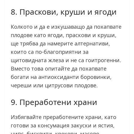
8. Праскови, круши и ягоди
Колкото и да е изкушаващо да похапвате
плодове като ягоди, праскови и круши,
ще трябва да намерите алтернативи,
които са по-благоприятни за
щитовидната жлеза и не са гоитрогенни.
Вместо това опитайте да похапвате
богати на антиоксиданти боровинки,
череши или цитрусови плодове.
9. Преработени храни
Избягвайте преработените храни, като
готови за консумация закуски и ястия,
чипс, бисквити, крекери, масово