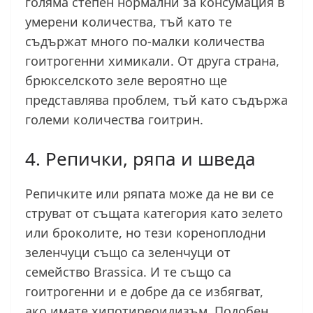
голяма степен нормални за консумация в
умерени количества, тъй като те
съдържат много по-малки количества
гоитрогенни химикали. От друга страна,
брюкселското зеле вероятно ще
представлява проблем, тъй като съдържа
големи количества гоитрин.
4. Репички, ряпа и шведа
Репичките или ряпата може да не ви се
струват от същата категория като зелето
или броколите, но тези кореноплодни
зеленчуци също са зеленчуци от
семейство Brassica. И те също са
гоитрогенни и е добре да се избягват,
ако имате хипотиреоидизъм. Подобен