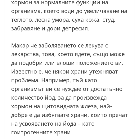
хормон за нормалните функции на
организма, което води до увеличаване на
теглото, лесна умора, суха кожа, студ,
забравяне и дори депресия.
Макар че заболяването се лекува с
лекарства, това, което ядете, също може
да подобри или влоши положението ви.
Известно е, че някои храни утежняват
проблема. Например, тъй като
организмът ви се нуждае от достатъчно
количество йод, за да произвежда
хормон на щитовидната жлеза, най-
добре е да избягвате храни, които пречат
на усвояването на йода – като
гоитрогенните храни.