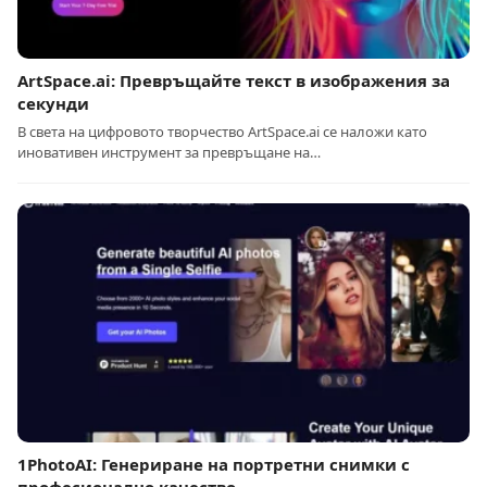
ArtSpace.ai: Превръщайте текст в изображения за
секунди
В света на цифровото творчество ArtSpace.ai се наложи като
иновативен инструмент за превръщане на…
1PhotoAI: Генериране на портретни снимки с