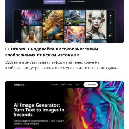
CGDream: Създавайте висококачествени
изображения от всеки източник
CGDream е иновативна платформа за генериране на
изображения, управлявана от изкуствен интелект, която дава…