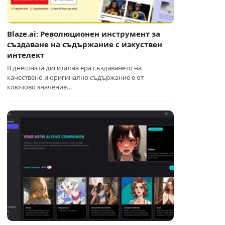
Blaze.ai: Революционен инструмент за
създаване на съдържание с изкуствен
интелект
В днешната дигитална ера създаването на
качествено и оригинално съдържание е от
ключово значение…