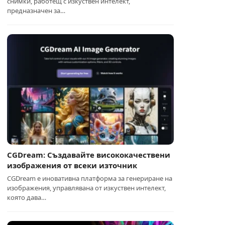
снимки, работещ с изкуствен интелект,
предназначен за…
CGDream: Създавайте висококачествени
изображения от всеки източник
CGDream е иновативна платформа за генериране на
изображения, управлявана от изкуствен интелект,
която дава…