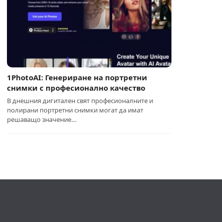
1PhotoAI: Генериране на портретни
снимки с професионално качество
В днешния дигитален свят професионалните и
полирани портретни снимки могат да имат
решаващо значение…