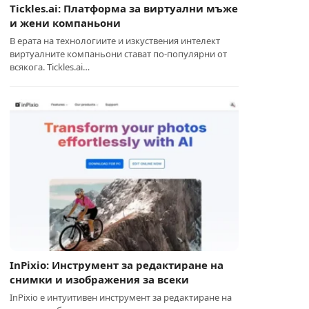
Tickles.ai: Платформа за виртуални мъже
и жени компаньони
В ерата на технологиите и изкуствения интелект
виртуалните компаньони стават по-популярни от
всякога. Tickles.ai…
InPixio: Инструмент за редактиране на
снимки и изображения за всеки
InPixio е интуитивен инструмент за редактиране на