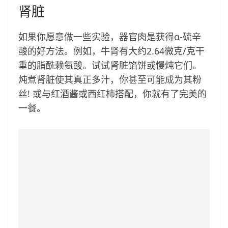
肾脏
如果你愿意做一些实验，器官肉是获得α-硫辛
酸的好方法。例如，牛肾有大约2.64微克/克干
重的脂酰赖氨酸。试试肾脏馅饼或慢炖它们。
炖煮肾脏使其真正多汁，你甚至可能成为其粉
丝! 或与红酒酱或西红柿搭配，你就有了完美的
一餐。