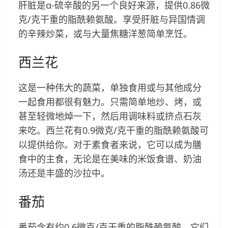
肝脏是α-硫辛酸的另一个良好来源，提供0.86微
克/克干重的脂酰赖氨酸。享受肝脏与异国情调
的辛辣炒菜，或与大量焦糖洋葱简单烹饪。
西兰花
这是一种伟大的蔬菜，单独食用或与其他成分
一起食用都很有魅力。只需简单地炒、烤，或
甚至轻微地焯一下，然后用调味料或挤点石灰
来吃。西兰花有0.9微克/克干重的脂酰赖氨酸可
以提供给你。对于素食者来说，它可以成为膳
食中的主食，无论是在美味的米饭食谱、奶油
汤还是丰盛的沙拉中。
番茄
番茄含有约0.6微克/克干重的脂酰赖氨酸。它们