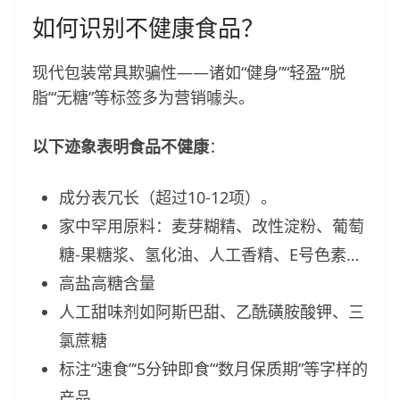
如何识别不健康食品？
现代包装常具欺骗性——诸如“健身”“轻盈”‘脱
脂’“无糖”等标签多为营销噱头。
以下迹象表明食品不健康
：
成分表冗长（超过10-12项）。
家中罕用原料：麦芽糊精、改性淀粉、葡萄
糖-果糖浆、氢化油、人工香精、E号色素…
高盐高糖含量
人工甜味剂如阿斯巴甜、乙酰磺胺酸钾、三
氯蔗糖
标注“速食”‘5分钟即食’“数月保质期”等字样的
产品。