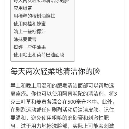
每天两次轻柔地清洁你的脸
应用绿茶
用稀释的桉树油擦拭
使用肉桂和蜂蜜
滴上一些柠檬汁
涂抹姜黄膏
捣碎一些牛油果
使用粘土和荷荷巴油面膜
每天两次轻柔地清洁你的脸
早上和晚上用温和的肥皂清洁面部可以帮助远
离痤疮。你也可以使用阿育吠陀的清洁剂，将3
克三叶草和姜黄各混合在500毫升水中。此外，
在剧烈运动或任何剧烈活动后清洁皮肤。记住
要温和，避免使用粗糙的磨砂膏和刺激性肥
皂。过于用力地擦洗脸部，实际上可能会刺激