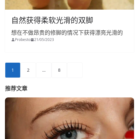
自然获得柔软光滑的双脚
想在不做昂贵的修脚的情况下获得漂亮光滑的
Probesto
21/05/2023
文
1
2
…
8
章
分
推荐文章
页