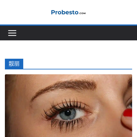
Skip
to
content
靓丽