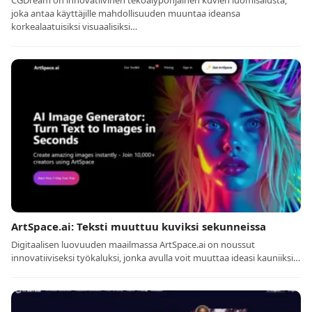
CGDream on innovatiivinen tekoälypohjainen kuvien luomisalusta,
joka antaa käyttäjille mahdollisuuden muuntaa ideansa
korkealaatuisiksi visuaalisiksi…
ArtSpace.ai: Teksti muuttuu kuviksi sekunneissa
Digitaalisen luovuuden maailmassa ArtSpace.ai on noussut
innovatiiviseksi työkaluksi, jonka avulla voit muuttaa ideasi kauniiksi…