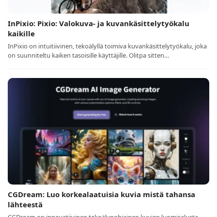
InPixio: Pixio: Valokuva- ja kuvankäsittelytyökalu
kaikille
InPixio on intuitiivinen, tekoälyllä toimiva kuvankäsittelytyökalu, joka
on suunniteltu kaiken tasoisille käyttäjille. Olitpa sitten…
CGDream: Luo korkealaatuisia kuvia mistä tahansa
lähteestä