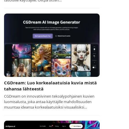
tasoisille käyttäjille. Olitpa sitten…
CGDream: Luo korkealaatuisia kuvia mistä
tahansa lähteestä
CGDream on innovatiivinen tekoälypohjainen kuvien
luomisalusta, joka antaa käyttäjille mahdollisuuden
muuntaa ideansa korkealaatuisiksi visuaalisiksi…