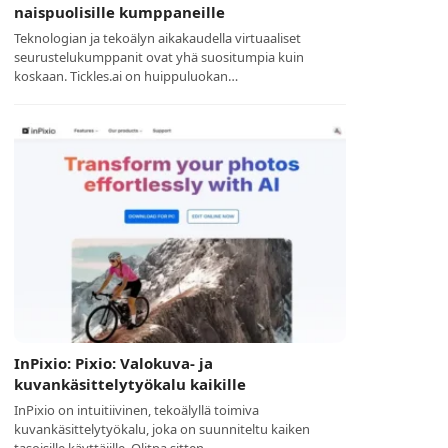
naispuolisille kumppaneille
Teknologian ja tekoälyn aikakaudella virtuaaliset
seurustelukumppanit ovat yhä suositumpia kuin
koskaan. Tickles.ai on huippuluokan…
InPixio: Pixio: Valokuva- ja
kuvankäsittelytyökalu kaikille
InPixio on intuitiivinen, tekoälyllä toimiva
kuvankäsittelytyökalu, joka on suunniteltu kaiken