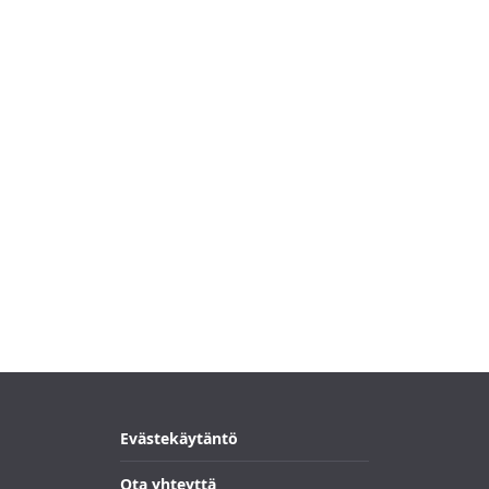
Evästekäytäntö
Ota yhteyttä