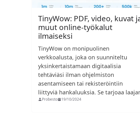
TinyWow: PDF, video, kuvat j
muut online-työkalut
ilmaiseksi
TinyWow on monipuolinen
verkkoalusta, joka on suunniteltu
yksinkertaistamaan digitaalisia
tehtäviäsi ilman ohjelmiston
asentamiseen tai rekisteröintiin
liittyviä hankaluuksia. Se tarjoaa laaj
Probesto
19/10/2024