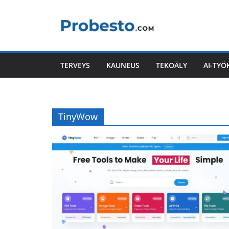
Skip
to
content
TERVEYS
KAUNEUS
TEKOÄLY
AI-TYÖ
TinyWow