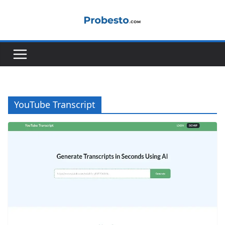
Μετάβαση
σε
περιεχόμενο
YouTube Transcript