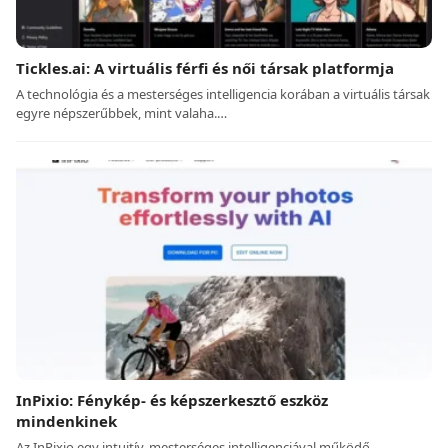
Tickles.ai: A virtuális férfi és női társak platformja
A technológia és a mesterséges intelligencia korában a virtuális társak
egyre népszerűbbek, mint valaha.…
InPixio: Fénykép- és képszerkesztő eszköz
mindenkinek
Az InPixio egy intuitív, mesterséges intelligenciával működő