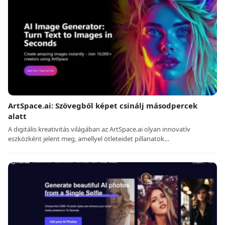
ArtSpace.ai: Szövegből képet csinálj másodpercek
alatt
A digitális kreativitás világában az ArtSpace.ai olyan innovatív
eszközként jelent meg, amellyel ötleteidet pillanatok…