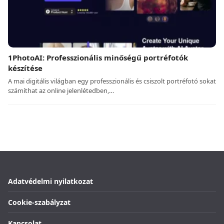
1PhotoAI: Professzionális minőségű portréfotók
készítése
A mai digitális világban egy professzionális és csiszolt portréfotó sokat
számíthat az online jelenlétedben,…
Adatvédelmi nyilatkozat
Cookie-szabályzat
Kapcsolat