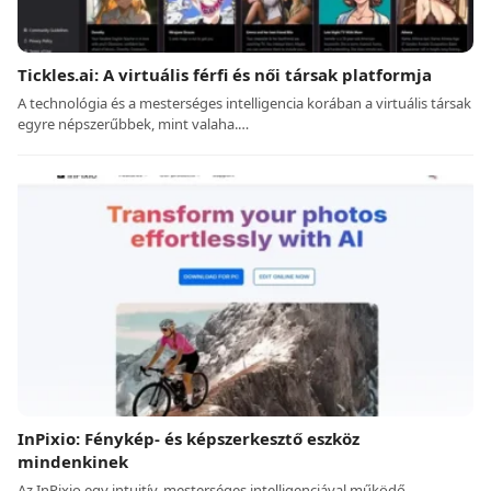
Tickles.ai: A virtuális férfi és női társak platformja
A technológia és a mesterséges intelligencia korában a virtuális társak
egyre népszerűbbek, mint valaha.…
InPixio: Fénykép- és képszerkesztő eszköz
mindenkinek
Az InPixio egy intuitív, mesterséges intelligenciával működő