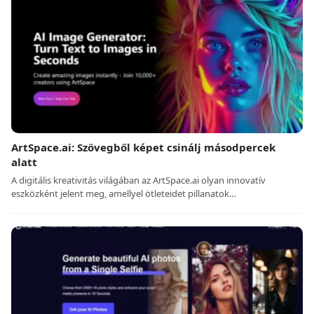
ArtSpace.ai: Szövegből képet csinálj másodpercek
alatt
A digitális kreativitás világában az ArtSpace.ai olyan innovatív
eszközként jelent meg, amellyel ötleteidet pillanatok…