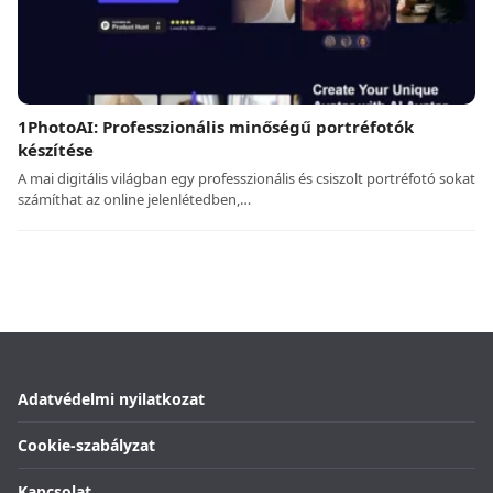
1PhotoAI: Professzionális minőségű portréfotók
készítése
A mai digitális világban egy professzionális és csiszolt portréfotó sokat
számíthat az online jelenlétedben,…
Adatvédelmi nyilatkozat
Cookie-szabályzat
Kapcsolat