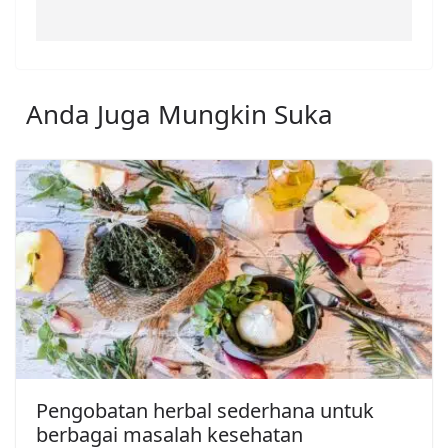
Anda Juga Mungkin Suka
Pengobatan herbal sederhana untuk
berbagai masalah kesehatan