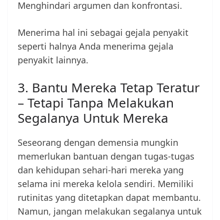
Menghindari argumen dan konfrontasi.
Menerima hal ini sebagai gejala penyakit
seperti halnya Anda menerima gejala
penyakit lainnya.
3. Bantu Mereka Tetap Teratur
– Tetapi Tanpa Melakukan
Segalanya Untuk Mereka
Seseorang dengan demensia mungkin
memerlukan bantuan dengan tugas-tugas
dan kehidupan sehari-hari mereka yang
selama ini mereka kelola sendiri. Memiliki
rutinitas yang ditetapkan dapat membantu.
Namun, jangan melakukan segalanya untuk