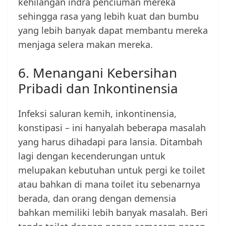
kehilangan indra penciuman mereka
sehingga rasa yang lebih kuat dan bumbu
yang lebih banyak dapat membantu mereka
menjaga selera makan mereka.
6. Menangani Kebersihan
Pribadi dan Inkontinensia
Infeksi saluran kemih, inkontinensia,
konstipasi – ini hanyalah beberapa masalah
yang harus dihadapi para lansia. Ditambah
lagi dengan kecenderungan untuk
melupakan kebutuhan untuk pergi ke toilet
atau bahkan di mana toilet itu sebenarnya
berada, dan orang dengan demensia
bahkan memiliki lebih banyak masalah. Beri