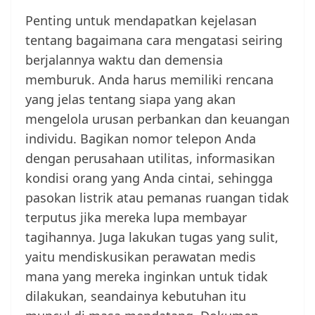
Penting untuk mendapatkan kejelasan
tentang bagaimana cara mengatasi seiring
berjalannya waktu dan demensia
memburuk. Anda harus memiliki rencana
yang jelas tentang siapa yang akan
mengelola urusan perbankan dan keuangan
individu. Bagikan nomor telepon Anda
dengan perusahaan utilitas, informasikan
kondisi orang yang Anda cintai, sehingga
pasokan listrik atau pemanas ruangan tidak
terputus jika mereka lupa membayar
tagihannya. Juga lakukan tugas yang sulit,
yaitu mendiskusikan perawatan medis
mana yang mereka inginkan untuk tidak
dilakukan, seandainya kebutuhan itu