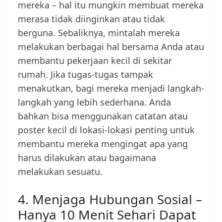
mereka – hal itu mungkin membuat mereka
merasa tidak diinginkan atau tidak
berguna. Sebaliknya, mintalah mereka
melakukan berbagai hal bersama Anda atau
membantu pekerjaan kecil di sekitar
rumah. Jika tugas-tugas tampak
menakutkan, bagi mereka menjadi langkah-
langkah yang lebih sederhana. Anda
bahkan bisa menggunakan catatan atau
poster kecil di lokasi-lokasi penting untuk
membantu mereka mengingat apa yang
harus dilakukan atau bagaimana
melakukan sesuatu.
4. Menjaga Hubungan Sosial –
Hanya 10 Menit Sehari Dapat