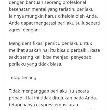
dengan bantuan seorang profesional
kesehatan mental yang terlatih, perilaku
lainnya mungkin harus dikelola oleh Anda.
Anda dapat mengatasi perilaku sulit seperti
agresi dengan:
Mengidentifikasi pemicu perilaku untuk
melihat apakah hal itu bisa diperbaiki. Rasa
sakit sering kali bisa menjadi penyebab
perilaku yang tidak biasa.
Tetap tenang.
Tidak menganggap perilaku itu secara
pribadi. Hal ini tidak ditujukan pada Anda,
tetapi hanya ekspresi emosi atau