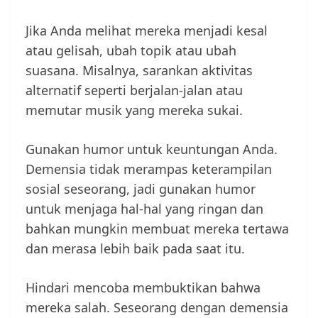
Jika Anda melihat mereka menjadi kesal
atau gelisah, ubah topik atau ubah
suasana. Misalnya, sarankan aktivitas
alternatif seperti berjalan-jalan atau
memutar musik yang mereka sukai.
Gunakan humor untuk keuntungan Anda.
Demensia tidak merampas keterampilan
sosial seseorang, jadi gunakan humor
untuk menjaga hal-hal yang ringan dan
bahkan mungkin membuat mereka tertawa
dan merasa lebih baik pada saat itu.
Hindari mencoba membuktikan bahwa
mereka salah. Seseorang dengan demensia