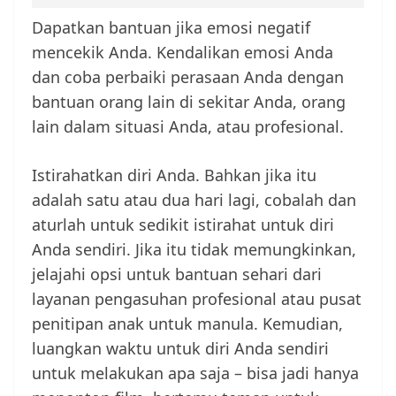
Dapatkan bantuan jika emosi negatif
mencekik Anda. Kendalikan emosi Anda
dan coba perbaiki perasaan Anda dengan
bantuan orang lain di sekitar Anda, orang
lain dalam situasi Anda, atau profesional.
Istirahatkan diri Anda. Bahkan jika itu
adalah satu atau dua hari lagi, cobalah dan
aturlah untuk sedikit istirahat untuk diri
Anda sendiri. Jika itu tidak memungkinkan,
jelajahi opsi untuk bantuan sehari dari
layanan pengasuhan profesional atau pusat
penitipan anak untuk manula. Kemudian,
luangkan waktu untuk diri Anda sendiri
untuk melakukan apa saja – bisa jadi hanya