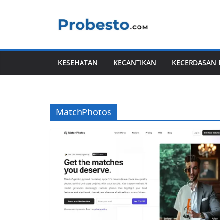
Skip
to
content
KESEHATAN
KECANTIKAN
KECERDASAN 
MatchPhotos