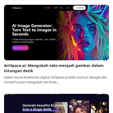
ArtSpace.ai: Mengubah teks menjadi gambar dalam
hitungan detik
Dalam dunia kreativitas digital, ArtSpace.ai telah muncul sebagai alat
inovatif untuk mengubah ide Anda…