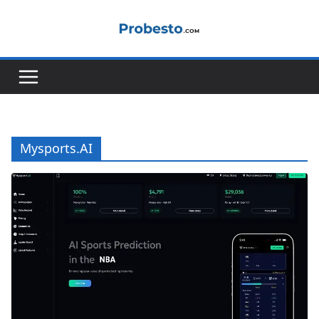
Skip
to
content
Mysports.AI