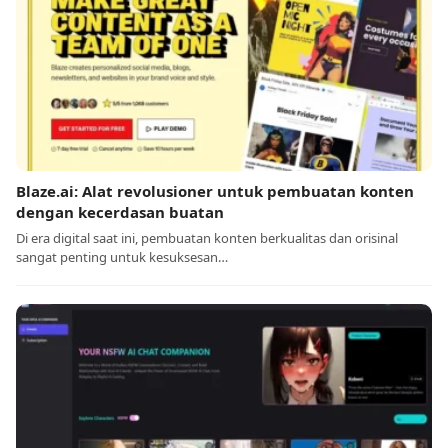
Blaze.ai: Alat revolusioner untuk pembuatan konten
dengan kecerdasan buatan
Di era digital saat ini, pembuatan konten berkualitas dan orisinal
sangat penting untuk kesuksesan…