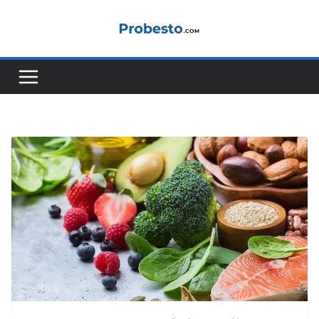
コ
ン
テ
ン
ツ
へ
ス
キ
ッ
プ