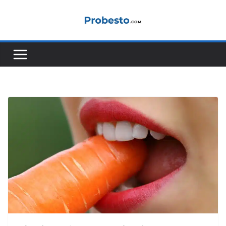
コ
ン
テ
ン
ツ
へ
ス
キ
ッ
プ