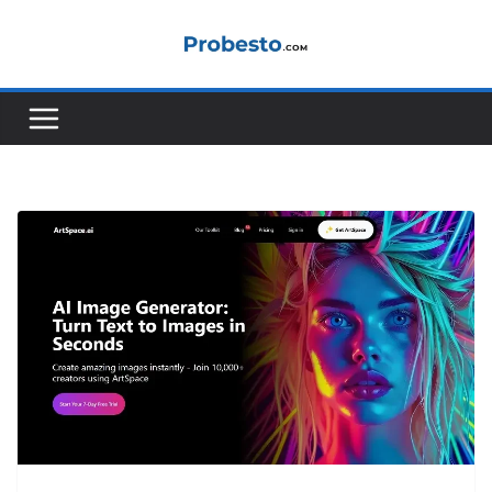
コ
ン
テ
ン
ツ
へ
ス
キ
ッ
プ