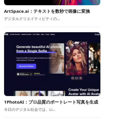
ArtSpace.ai：テキストを数秒で画像に変換
デジタルクリエイティビティの…
1PhotoAI：プロ品質のポートレート写真を生成
今日のデジタル社会では、Li…