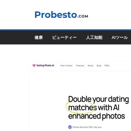
コ
ン
テ
ン
ツ
健康
ビューティー
人工知能
AIツール
へ
ス
キ
ッ
プ