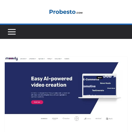
コ
ン
テ
ン
ツ
へ
ス
キ
ッ
プ