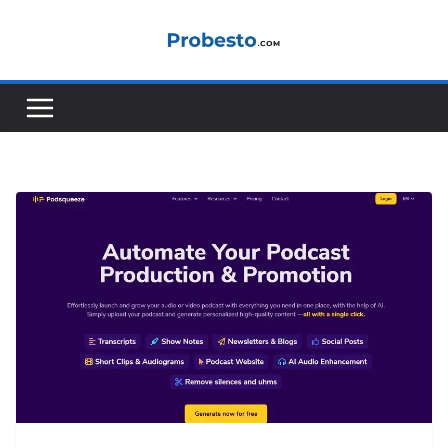
コ
ン
テ
ン
ツ
へ
ス
キ
ッ
プ