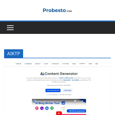
콘
텐
츠
로
건
너
뛰
기
AIKTP