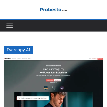
콘
텐
츠
로
건
너
뛰
기
Evercopy AI