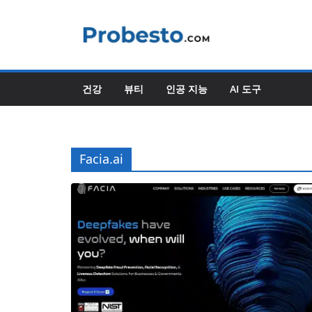
콘
텐
츠
로
건
건강
뷰티
인공 지능
AI 도구
너
뛰
기
Facia.ai