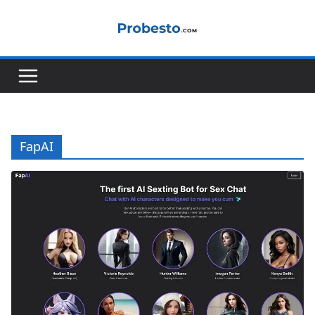
콘
텐
츠
로
건
너
뛰
기
FapAI