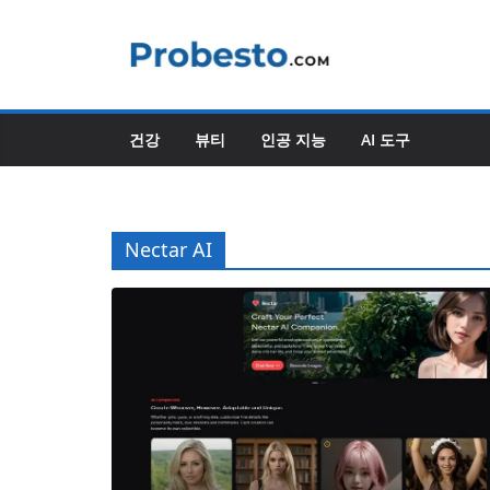
콘
텐
츠
로
건
건강
뷰티
인공 지능
AI 도구
너
뛰
기
Nectar AI