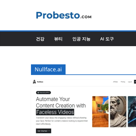
콘
텐
츠
로
건
건강
뷰티
인공 지능
AI 도구
너
뛰
기
Nullface.ai