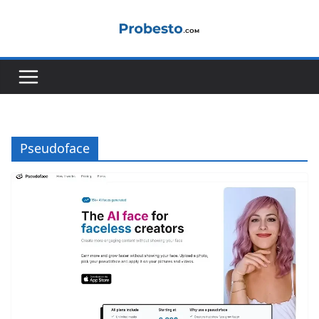
콘
텐
츠
로
건
너
뛰
기
Pseudoface