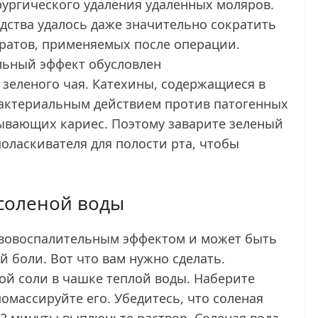
рургического удаления удаленных моляров.
дства удалось даже значительно сократить
ратов, применяемых после операции.
льный эффект обусловлен
зеленого чая. Катехины, содержащиеся в
бактериальным действием против патогенных
ывающих кариес. Поэтому заварите зеленый
поласкивателя для полости рта, чтобы
соленой воды
ивовоспалительным эффектом и может быть
ой боли. Вот что вам нужно сделать.
ой соли в чашке теплой воды. Наберите
помассируйте его. Убедитесь, что соленая
 2 минуты выплюньте раствор. Соленая вода