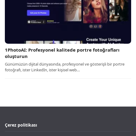
1PhotoAI: Profesyonel kalitede portre fotoğrafları
oluşturun
Günümüzün dijital dünyasında, profesyonel ve gösterişli bir portre
fotoğrafı, ister LinkedIn, ister kişisel web…
Çerez politikası