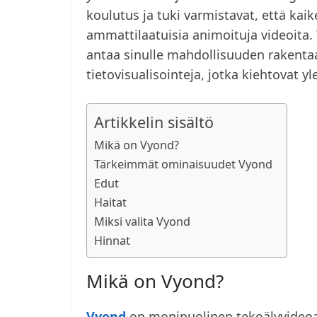
koulutus ja tuki varmistavat, että kaik
ammattilaatuisia animoituja videoita.
antaa sinulle mahdollisuuden rakentaa
tietovisualisointeja, jotka kiehtovat yl
Artikkelin sisältö
Mikä on Vyond?
Tärkeimmät ominaisuudet Vyond
Edut
Haitat
Miksi valita Vyond
Hinnat
Mikä on Vyond?
Vyond
on monipuolinen tekoälyvideoa