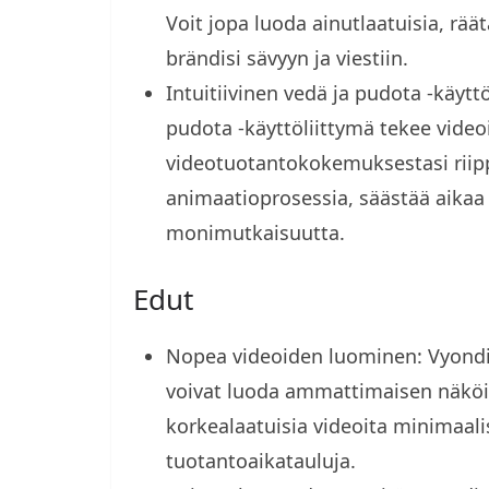
Voit jopa luoda ainutlaatuisia, räät
brändisi sävyyn ja viestiin.
Intuitiivinen vedä ja pudota -käytt
pudota -käyttöliittymä tekee vide
videotuotantokokemuksestasi riipp
animaatioprosessia, säästää aikaa 
monimutkaisuutta.
Edut
Nopea videoiden luominen: Vyondi
voivat luoda ammattimaisen näköis
korkealaatuisia videoita minimaalis
tuotantoaikatauluja.