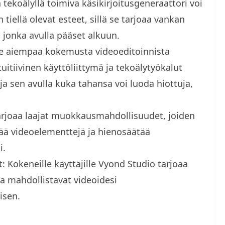
tekoälyllä toimiva käsikirjoitusgeneraattori voi
iellä olevat esteet, sillä se tarjoaa vankan
, jonka avulla pääset alkuun.
vitse aiempaa kokemusta videoeditoinnista
uitiivinen käyttöliittymä ja tekoälytyökalut
, ja sen avulla kuka tahansa voi luoda hiottuja,
joaa laajat muokkausmahdollisuudet, joiden
tää videoelementtejä ja hienosäätää
i.
Kokeneille käyttäjille Vyond Studio tarjoaa
a mahdollistavat videoidesi
isen.