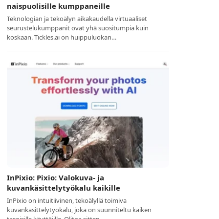
naispuolisille kumppaneille
Teknologian ja tekoälyn aikakaudella virtuaaliset
seurustelukumppanit ovat yhä suositumpia kuin
koskaan. Tickles.ai on huippuluokan…
InPixio: Pixio: Valokuva- ja
kuvankäsittelytyökalu kaikille
InPixio on intuitiivinen, tekoälyllä toimiva
kuvankäsittelytyökalu, joka on suunniteltu kaiken