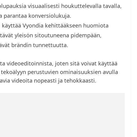
olupauksia visuaalisesti houkuttelevalla tavalla,
ja parantaa konversiolukuja.
at käyttää Vyondia kehittääkseen huomiota
pitävät yleisön sitoutuneena pidempään,
ävät brändin tunnettuutta.
 videoeditoinnista, joten sitä voivat käyttää
Sen tekoälyyn perustuvien ominaisuuksien avulla
via videoita nopeasti ja tehokkaasti.