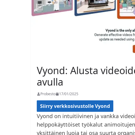
Vyond: Alusta videoi
avulla
Probesto
17/01/2025
Siirry verkkosivustolle Vyond
Vyond on intuitiivinen ja vankka video
helppokäyttöiset työkalut animoitujen
yksittäinen luoja tai osa suurta organi