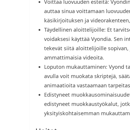
Voittaa luovuuden esteitä: Vyondin 
auttaa sinua voittamaan luovuuden t
käsikirjoituksen ja videorakenteen
Täydellinen aloittelijoille: Et tar
voidaksesi käyttää Vyondia. Sen int
tekevät siitä aloittelijoille sopivan
ammattimaisia videoita.
Loputon mukauttaminen: Vyond tar
avulla voit muokata skriptejä, sää
animaatioita vastaamaan tarpeitas
Edistyneet muokkausominaisuudet: 
edistyneet muokkaustyökalut, jotk
yksityiskohtaisemman mukauttam