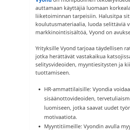
auttamaan käyttäjiä luomaan korkealaat
liiketoiminnan tarpeisiin. Halusitpa si
koulutusmateriaalia, luoda selittäviä 
markkinointisisältöä, Vyond on avukse
Yrityksille Vyond tarjoaa täydellisen 
jotka herättävät vastakaikua katsojiss
selitysvideoiden, myyntiesitysten ja k
tuottamiseen.
HR-ammattilaisille: Vyondia void
sisäänottovideoiden, tervetuliaism
luomiseen, jotka saavat uudet työ
motivaatiota.
Myyntitiimeille: Vyondin avulla myy