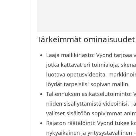
Tärkeimmät ominaisuudet
Laaja mallikirjasto: Vyond tarjoa
jotka kattavat eri toimialoja, skena
luotava opetusvideoita, markkinoint
löydät tarpeisiisi sopivan mallin.
Tallennuksen esikatselutoiminto: Vy
niiden sisällyttämistä videoihisi. 
valitset sisältöön sopivimmat anima
Rajaton räätälöinti: Vyond tukee k
nykyaikainen ja yritysystävällinen 