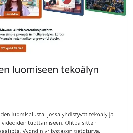
den luomiseen tekoälyn
iden luomisalusta, jossa yhdistyvät tekoäly ja
 videoiden tuottamiseen. Olitpa sitten
saatiota, Vyondin yritystason tietoturva,