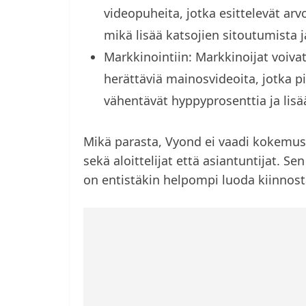
videopuheita, jotka esittelevät arv
mikä lisää katsojien sitoutumista 
Markkinointiin: Markkinoijat voiv
herättäviä mainosvideoita, jotka 
vähentävät hyppyprosenttia ja lisä
Mikä parasta, Vyond ei vaadi kokemusta
sekä aloittelijat että asiantuntijat. 
on entistäkin helpompi luoda kiinnosta