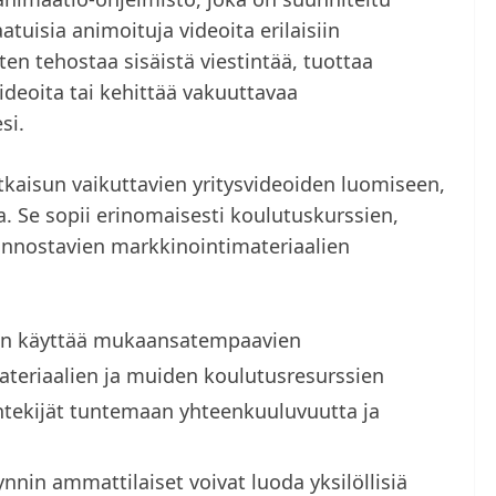
uisia animoituja videoita erilaisiin
tten tehostaa sisäistä viestintää, tuottaa
videoita tai kehittää vakuuttavaa
si.
ratkaisun vaikuttavien yritysvideoiden luomiseen,
a. Se sopii erinomaisesti koulutuskurssien,
iinnostavien markkinointimateriaalien
aan käyttää mukaansatempaavien
ateriaalien ja muiden koulutusresurssien
ntekijät tuntemaan yhteenkuuluvuutta ja
nnin ammattilaiset voivat luoda yksilöllisiä