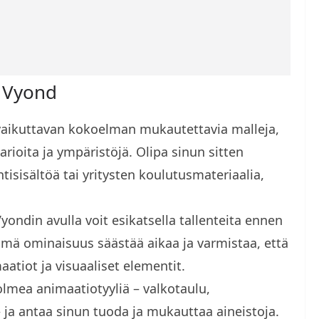
 Vyond
a vaikuttavan kokoelman mukautettavia malleja,
arioita ja ympäristöjä. Olipa sinun sitten
isisältöä tai yritysten koulutusmateriaalia,
ondin avulla voit esikatsella tallenteita ennen
Tämä ominaisuus säästää aikaa ja varmistaa, että
atiot ja visuaaliset elementit.
olmea animaatiotyyliä – valkotaulu,
– ja antaa sinun tuoda ja mukauttaa aineistoja.