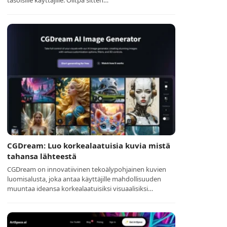
tasoisille käyttäjille. Olitpa sitten…
CGDream: Luo korkealaatuisia kuvia mistä
tahansa lähteestä
CGDream on innovatiivinen tekoälypohjainen kuvien
luomisalusta, joka antaa käyttäjille mahdollisuuden
muuntaa ideansa korkealaatuisiksi visuaalisiksi…