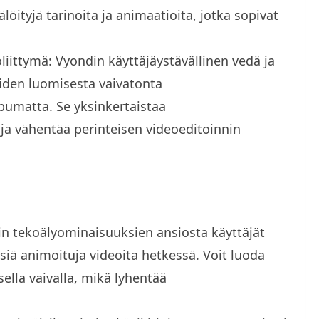
älöityjä tarinoita ja animaatioita, jotka sopivat
öliittymä: Vyondin käyttäjäystävällinen vedä ja
oiden luomisesta vaivatonta
umatta. Se yksinkertaistaa
ja vähentää perinteisen videoeditoinnin
n tekoälyominaisuuksien ansiosta käyttäjät
iä animoituja videoita hetkessä. Voit luoda
ella vaivalla, mikä lyhentää