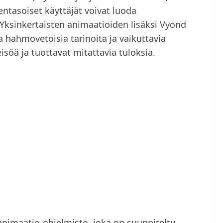
entasoiset käyttäjät voivat luoda
 Yksinkertaisten animaatioiden lisäksi Vyond
 hahmovetoisia tarinoita ja vaikuttavia
eisöä ja tuottavat mitattavia tuloksia.
nimaatio-ohjelmisto, joka on suunniteltu