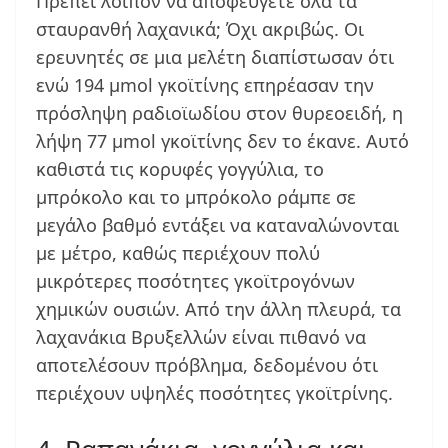
Πρέπει λοιπόν να αποφεύγετε όλα τα
σταυρανθή λαχανικά; Όχι ακριβώς. Οι
ερευνητές σε μια μελέτη διαπίστωσαν ότι
ενώ 194 μmol γκοϊτίνης επηρέασαν την
πρόσληψη ραδιοϊωδίου στον θυρεοειδή, η
λήψη 77 μmol γκοϊτίνης δεν το έκανε. Αυτό
καθιστά τις κορυφές γογγύλια, το
μπρόκολο και το μπρόκολο ράμπε σε
μεγάλο βαθμό εντάξει να καταναλώνονται
με μέτρο, καθώς περιέχουν πολύ
μικρότερες ποσότητες γκοϊτρογόνων
χημικών ουσιών. Από την άλλη πλευρά, τα
λαχανάκια Βρυξελλών είναι πιθανό να
αποτελέσουν πρόβλημα, δεδομένου ότι
περιέχουν υψηλές ποσότητες γκοϊτρίνης.