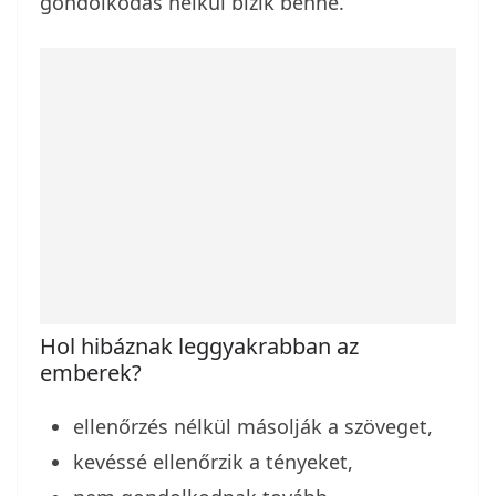
gondolkodás nélkül bízik benne.
Hol hibáznak leggyakrabban az
emberek?
ellenőrzés nélkül másolják a szöveget,
kevéssé ellenőrzik a tényeket,