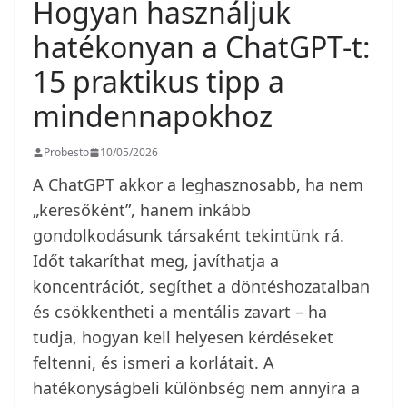
Hogyan használjuk
hatékonyan a ChatGPT-t:
15 praktikus tipp a
mindennapokhoz
Probesto
10/05/2026
A ChatGPT akkor a leghasznosabb, ha nem
„keresőként”, hanem inkább
gondolkodásunk társaként tekintünk rá.
Időt takaríthat meg, javíthatja a
koncentrációt, segíthet a döntéshozatalban
és csökkentheti a mentális zavart – ha
tudja, hogyan kell helyesen kérdéseket
feltenni, és ismeri a korlátait. A
hatékonyságbeli különbség nem annyira a