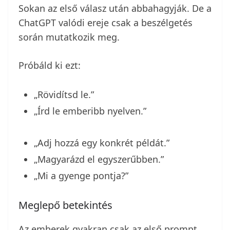
Sokan az első válasz után abbahagyják. De a
ChatGPT valódi ereje csak a beszélgetés
során mutatkozik meg.
Próbáld ki ezt:
„Rövidítsd le.”
„Írd le emberibb nyelven.”
„Adj hozzá egy konkrét példát.”
„Magyarázd el egyszerűbben.”
„Mi a gyenge pontja?”
Meglepő betekintés
Az emberek gyakran csak az első prompt