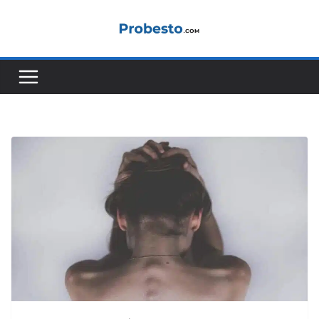
コ
ン
テ
ン
ツ
へ
ス
キ
ッ
プ