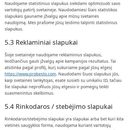
Naudojame statistinius slapukus siekdami optimizuoti savo
vartotojų patirtį svetainėje. Naudodamiesi šiais statistikos
slapukais gauname įžvalgų apie mūsų svetainės
naudojimą. Mes prašome jūsų leidimo talpinti statistinius
slapukus.
5.3 Reklaminiai slapukai
Šioje svetainėje naudojame reklaminius slapukus,
leidžiančius gauti įžvalgų apie kampanijos rezultatus. Tai
atsitinka pagal profilį, kurį sukuriame pagal jūsų elgesį
https://www.probesto.com
. Naudodami šiuos slapukus jūs,
kaip svetainės lankytojas, esate susieti su unikaliu ID, tačiau
šie slapukai neprofiluos jūsų elgesio ir pomėgių teikti
suasmenintus skelbimus.
5.4 Rinkodaros / stebėjimo slapukai
Rinkodaros/stebėjimo slapukai yra slapukai arba bet kuri kita
vietinės saugyklos forma, naudojama kuriant vartotojų