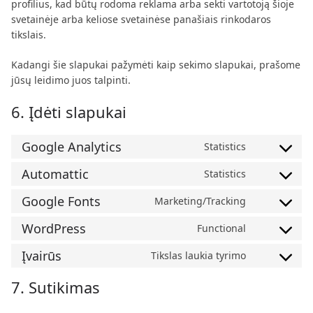
profilius, kad būtų rodoma reklama arba sekti vartotoją šioje
svetainėje arba keliose svetainėse panašiais rinkodaros
tikslais.
Kadangi šie slapukai pažymėti kaip sekimo slapukai, prašome
jūsų leidimo juos talpinti.
6. Įdėti slapukai
Google Analytics
C
Statistics
o
Automattic
C
Statistics
n
o
s
Google Fonts
C
Marketing/Tracking
n
e
o
s
n
WordPress
C
Functional
n
e
t
o
s
n
t
Įvairūs
C
Tikslas laukia tyrimo
n
e
t
o
o
s
n
t
7. Sutikimas
s
n
e
t
o
e
s
n
t
s