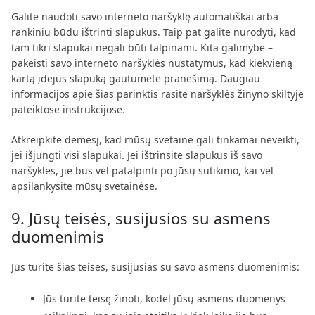
Galite naudoti savo interneto naršyklę automatiškai arba
rankiniu būdu ištrinti slapukus. Taip pat galite nurodyti, kad
tam tikri slapukai negali būti talpinami. Kita galimybė –
pakeisti savo interneto naršyklės nustatymus, kad kiekvieną
kartą įdėjus slapuką gautumėte pranešimą. Daugiau
informacijos apie šias parinktis rasite naršyklės žinyno skiltyje
pateiktose instrukcijose.
Atkreipkite dėmesį, kad mūsų svetainė gali tinkamai neveikti,
jei išjungti visi slapukai. Jei ištrinsite slapukus iš savo
naršyklės, jie bus vėl patalpinti po jūsų sutikimo, kai vėl
apsilankysite mūsų svetainėse.
9. Jūsų teisės, susijusios su asmens
duomenimis
Jūs turite šias teises, susijusias su savo asmens duomenimis:
Jūs turite teisę žinoti, kodėl jūsų asmens duomenys