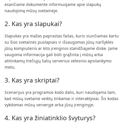
esančiame dokumente informuojame apie slapukų
naudojimą mūsų svetainėje.
2. Kas yra slapukai?
Slapukas yra mažas paprastas failas, kuris siunčiamas kartu
su šios svetainės puslapiais ir išsaugomas jūsų naršyklės
jūsų kompiuterio ar kito įrenginio standžiajame diske. Jame
saugoma informacija gali būti grąžinta į mūsų arba
atitinkamų trečiųjų šalių serverius vėlesnio apsilankymo
metu.
3. Kas yra skriptai?
Scenarijus yra programos kodo dalis, kuri naudojama tam,
kad mūsų svetainė veiktų tinkamai ir interaktyviai. Šis kodas
vykdomas mūsų serveryje arba jūsų įrenginyje.
4. Kas yra žiniatinklio švyturys?