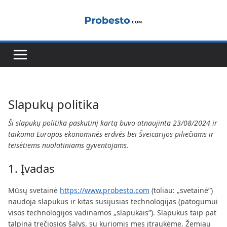
Skip
to
content
Slapukų politika
Ši slapukų politika paskutinį kartą buvo atnaujinta 23/08/2024 ir
taikoma Europos ekonominės erdvės bei Šveicarijos piliečiams ir
teisėtiems nuolatiniams gyventojams.
1. Įvadas
Mūsų svetainė
https://www.probesto.com
(toliau: „svetainė”)
naudoja slapukus ir kitas susijusias technologijas (patogumui
visos technologijos vadinamos „slapukais”). Slapukus taip pat
talpina trečiosios šalys, su kuriomis mes įtraukėme. Žemiau