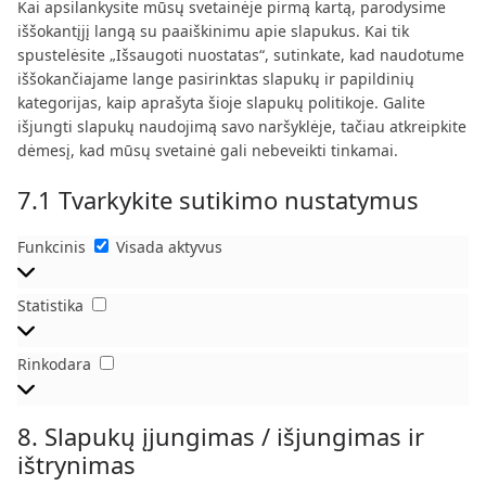
r
e
Kai apsilankysite mūsų svetainėje pirmą kartą, parodysime
t
o
e
v
n
iššokantįjį langą su paaiškinimu apie slapukus. Kai tik
t
s
r
i
t
spustelėsite „Išsaugoti nuostatas“, sutinkate, kad naudotume
o
e
v
c
t
iššokančiajame lange pasirinktas slapukų ir papildinių
s
r
i
e
o
kategorijas, kaip aprašyta šioje slapukų politikoje. Galite
e
v
c
g
s
išjungti slapukų naudojimą savo naršyklėje, tačiau atkreipkite
r
i
e
o
e
dėmesį, kad mūsų svetainė gali nebeveikti tinkamai.
v
c
a
o
r
i
e
u
7.1 Tvarkykite sutikimo nustatymus
g
v
c
g
t
l
i
e
o
o
e
c
Funkcinis
Funkcinis
Visada aktyvus
w
o
m
-
e
o
g
a
a
Į
r
l
Statistika
Statistika
t
n
v
d
e
t
a
a
p
-
i
l
Rinkodara
i
Rinkodara
r
f
c
y
r
e
o
t
ū
s
n
8. Slapukų įjungimas / išjungimas ir
i
s
s
t
c
ištrynimas
s
s