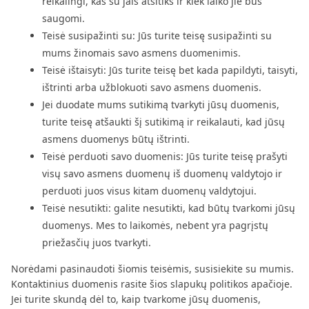
reikalingi, kas su jais atsitiks ir kiek laiko jie bus
saugomi.
Teisė susipažinti su: Jūs turite teisę susipažinti su
mums žinomais savo asmens duomenimis.
Teisė ištaisyti: Jūs turite teisę bet kada papildyti, taisyti,
ištrinti arba užblokuoti savo asmens duomenis.
Jei duodate mums sutikimą tvarkyti jūsų duomenis,
turite teisę atšaukti šį sutikimą ir reikalauti, kad jūsų
asmens duomenys būtų ištrinti.
Teisė perduoti savo duomenis: Jūs turite teisę prašyti
visų savo asmens duomenų iš duomenų valdytojo ir
perduoti juos visus kitam duomenų valdytojui.
Teisė nesutikti: galite nesutikti, kad būtų tvarkomi jūsų
duomenys. Mes to laikomės, nebent yra pagrįstų
priežasčių juos tvarkyti.
Norėdami pasinaudoti šiomis teisėmis, susisiekite su mumis.
Kontaktinius duomenis rasite šios slapukų politikos apačioje.
Jei turite skundą dėl to, kaip tvarkome jūsų duomenis,