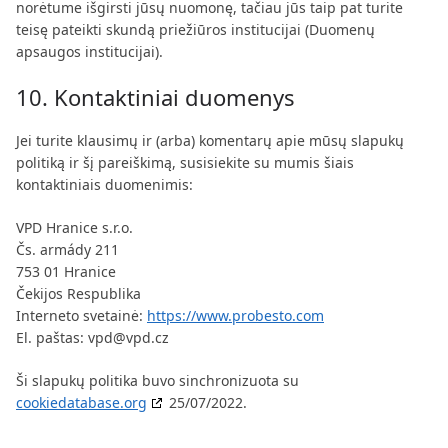
norėtume išgirsti jūsų nuomonę, tačiau jūs taip pat turite
teisę pateikti skundą priežiūros institucijai (Duomenų
apsaugos institucijai).
10. Kontaktiniai duomenys
Jei turite klausimų ir (arba) komentarų apie mūsų slapukų
politiką ir šį pareiškimą, susisiekite su mumis šiais
kontaktiniais duomenimis:
VPD Hranice s.r.o.
Čs. armády 211
753 01 Hranice
Čekijos Respublika
Interneto svetainė:
https://www.probesto.com
El. paštas:
vpd@
vpd.cz
Ši slapukų politika buvo sinchronizuota su
cookiedatabase.org
25/07/2022.