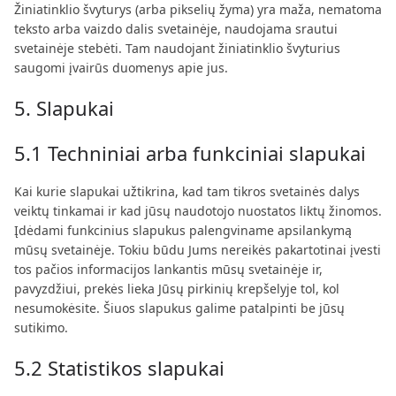
Žiniatinklio švyturys (arba pikselių žyma) yra maža, nematoma
teksto arba vaizdo dalis svetainėje, naudojama srautui
svetainėje stebėti. Tam naudojant žiniatinklio švyturius
saugomi įvairūs duomenys apie jus.
5. Slapukai
5.1 Techniniai arba funkciniai slapukai
Kai kurie slapukai užtikrina, kad tam tikros svetainės dalys
veiktų tinkamai ir kad jūsų naudotojo nuostatos liktų žinomos.
Įdėdami funkcinius slapukus palengviname apsilankymą
mūsų svetainėje. Tokiu būdu Jums nereikės pakartotinai įvesti
tos pačios informacijos lankantis mūsų svetainėje ir,
pavyzdžiui, prekės lieka Jūsų pirkinių krepšelyje tol, kol
nesumokėsite. Šiuos slapukus galime patalpinti be jūsų
sutikimo.
5.2 Statistikos slapukai