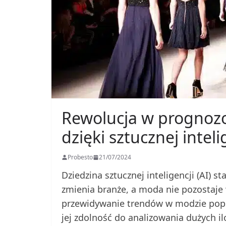
Rewolucja w prognoz
dzięki sztucznej inteli
Probesto
21/07/2024
Dziedzina sztucznej inteligencji (AI) s
zmienia branże, a moda nie pozostaje 
przewidywanie trendów w modzie poprze
jej zdolność do analizowania dużych il