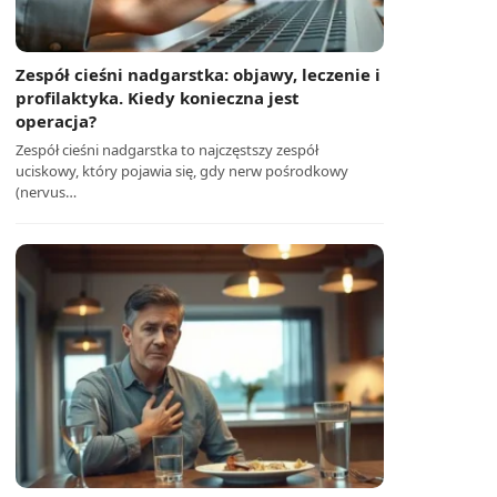
Zespół cieśni nadgarstka: objawy, leczenie i
profilaktyka. Kiedy konieczna jest
operacja?
Zespół cieśni nadgarstka to najczęstszy zespół
uciskowy, który pojawia się, gdy nerw pośrodkowy
(nervus…