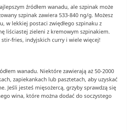
 najlepszym źródłem wanadu, ale szpinak może
lizowany szpinak zawiera 533-840 ng/g. Możesz
, w lekkiej postaci zwiędłego szpinaku z
ę liściastej zieleni z kremowym szpinakiem.
stir-fries, indyjskich curry i wiele więcej!
ódłem wanadu. Niektóre zawierają aż 50-2000
kach, zapiekankach lub pasztetach, aby uzyskać
e. Jeśli jesteś mięsożercą, grzyby sprawdzą się
nego wina, które można dodać do soczystego