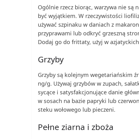
Ogólnie rzecz biorąc, warzywa nie są
być wyjątkiem. W rzeczywistości liofi
używać szpinaku w daniach z makaronu
przyprawami lub odkryć grzeszną stron
Dodaj go do frittaty, użyj w azjatyckich 
Grzyby
Grzyby są kolejnym wegetariańskim źr
ng/g. Używaj grzybów w zupach, sałat
sycące i satysfakcjonujące danie główn
w sosach na bazie papryki lub czerwo
steku wołowego lub pieczeni.
Pełne ziarna i zboża