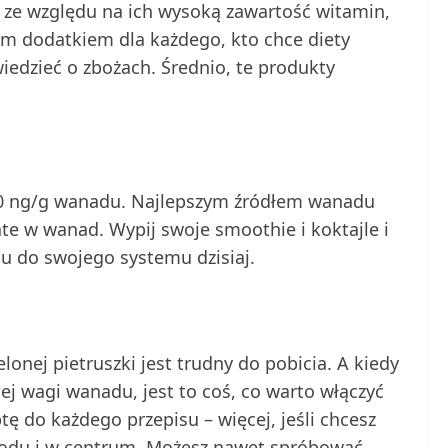
ie ze względu na ich wysoką zawartość witamin,
m dodatkiem dla każdego, kto chce diety
dzieć o zbożach. Średnio, te produkty
30 ng/g wanadu. Najlepszym źródłem wanadu
ate w wanad. Wypij swoje smoothie i koktajle i
u do swojego systemu dzisiaj.
onej pietruszki jest trudny do pobicia. A kiedy
ej wagi wanadu, jest to coś, co warto włączyć
ę do każdego przepisu – więcej, jeśli chcesz
rzodu i w centrum. Możesz nawet spróbować