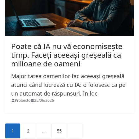
Poate că IA nu vă economisește
timp. Faceți aceeași greșeală ca
milioane de oameni
Majoritatea oamenilor fac aceeași greșeală
atunci când lucrează cu IA: o folosesc ca pe
un automat de răspunsuri, în loc
Probesto
25/06/2026
Paginație
1
2
…
55
articole