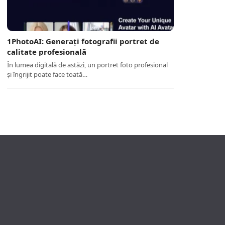
1PhotoAI: Generați fotografii portret de
calitate profesională
În lumea digitală de astăzi, un portret foto profesional
și îngrijit poate face toată…