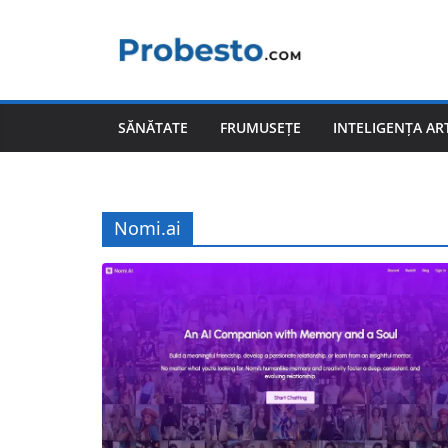
Sari
la
conținut
SĂNĂTATE
FRUMUSEȚE
INTELIGENȚA ART
Nomi.ai