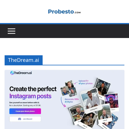
Sari
la
conținut
TheDream.ai