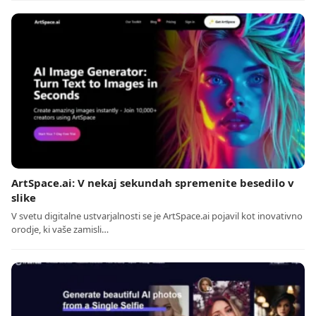
ArtSpace.ai: V nekaj sekundah spremenite besedilo v
slike
V svetu digitalne ustvarjalnosti se je ArtSpace.ai pojavil kot inovativno
orodje, ki vaše zamisli…