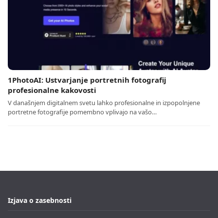
1PhotoAI: Ustvarjanje portretnih fotografij
profesionalne kakovosti
V današnjem digitalnem svetu lahko profesionalne in izpopolnjene
portretne fotografije pomembno vplivajo na vašo…
Izjava o zasebnosti