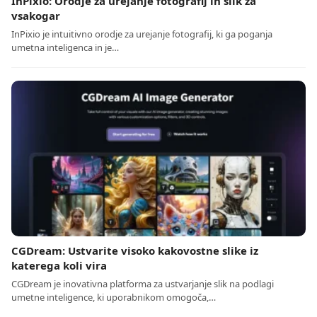
InPixio: Orodje za urejanje fotografij in slik za
vsakogar
InPixio je intuitivno orodje za urejanje fotografij, ki ga poganja
umetna inteligenca in je…
CGDream: Ustvarite visoko kakovostne slike iz
katerega koli vira
CGDream je inovativna platforma za ustvarjanje slik na podlagi
umetne inteligence, ki uporabnikom omogoča,…