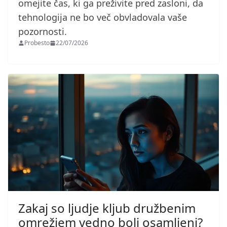
omejite čas, ki ga preživite pred zasloni, da
tehnologija ne bo več obvladovala vaše
pozornosti.
Probesto
22/07/2026
Zakaj so ljudje kljub družbenim
omrežjem vedno bolj osamljeni?