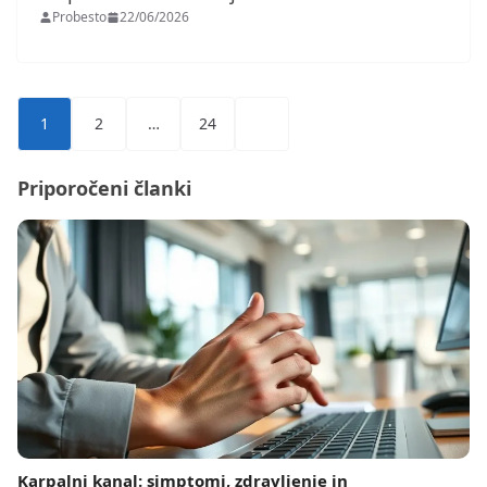
Probesto
22/06/2026
Številčenje
1
2
…
24
prispevkov
Priporočeni članki
Karpalni kanal: simptomi, zdravljenje in