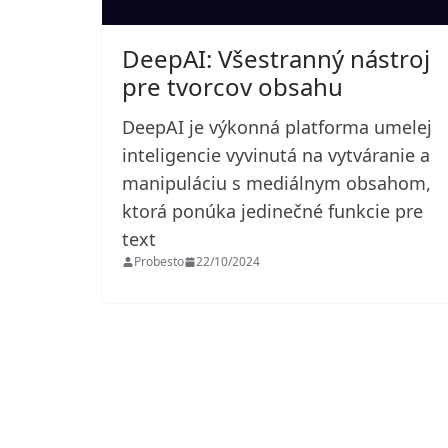
DeepAI: Všestranný nástroj
pre tvorcov obsahu
DeepAI je výkonná platforma umelej
inteligencie vyvinutá na vytváranie a
manipuláciu s mediálnym obsahom,
ktorá ponúka jedinečné funkcie pre
text
Probesto
22/10/2024