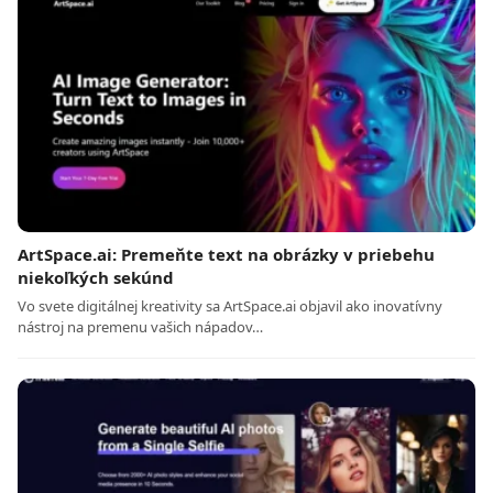
ArtSpace.ai: Premeňte text na obrázky v priebehu
niekoľkých sekúnd
Vo svete digitálnej kreativity sa ArtSpace.ai objavil ako inovatívny
nástroj na premenu vašich nápadov…