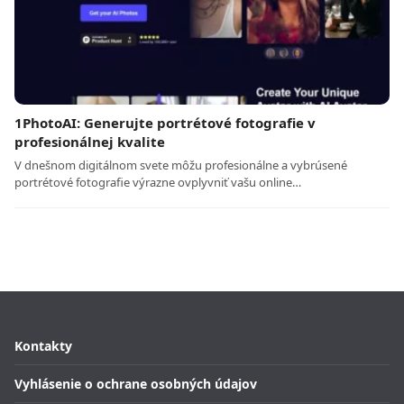
1PhotoAI: Generujte portrétové fotografie v
profesionálnej kvalite
V dnešnom digitálnom svete môžu profesionálne a vybrúsené
portrétové fotografie výrazne ovplyvniť vašu online…
Kontakty
Vyhlásenie o ochrane osobných údajov