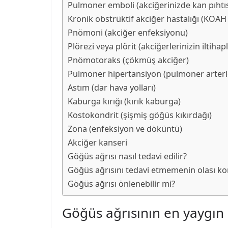
Pulmoner emboli (akciğerinizde kan pıhtıs
Kronik obstrüktif akciğer hastalığı (KOAH 
Pnömoni (akciğer enfeksiyonu)
Plörezi veya plörit (akciğerlerinizin iltihapl
Pnömotoraks (çökmüş akciğer)
Pulmoner hipertansiyon (pulmoner arterle
Astım (dar hava yolları)
Kaburga kırığı (kırık kaburga)
Kostokondrit (şişmiş göğüs kıkırdağı)
Zona (enfeksiyon ve döküntü)
Akciğer kanseri
Göğüs ağrısı nasıl tedavi edilir?
Göğüs ağrısını tedavi etmemenin olası kom
Göğüs ağrısı önlenebilir mi?
Göğüs ağrısının en yaygın 