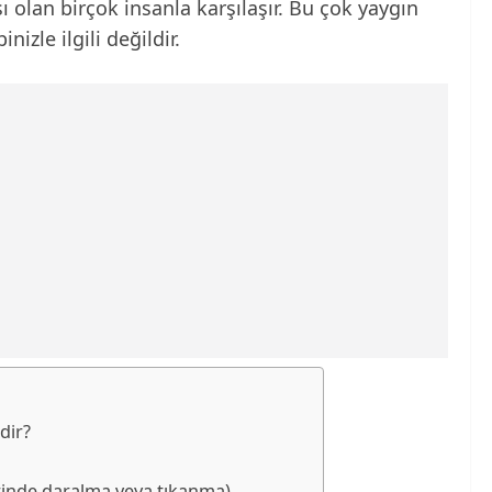
ı olan birçok insanla karşılaşır. Bu çok yaygın
zle ilgili değildir.
dir?
erinde daralma veya tıkanma)