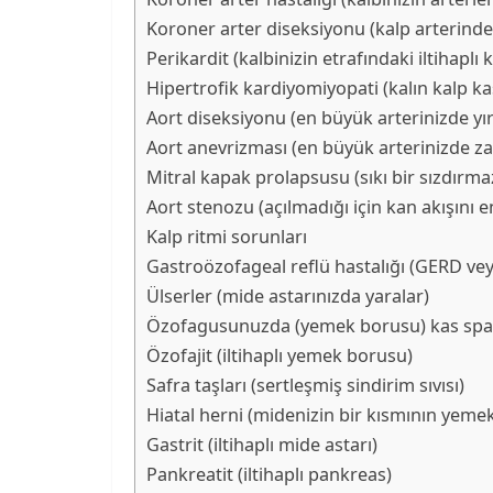
Koroner arter diseksiyonu (kalp arterinde 
Perikardit (kalbinizin etrafındaki iltihaplı 
Hipertrofik kardiyomiyopati (kalın kalp ka
Aort diseksiyonu (en büyük arterinizde yır
Aort anevrizması (en büyük arterinizde zay
Mitral kapak prolapsusu (sıkı bir sızdırma
Aort stenozu (açılmadığı için kan akışını 
Kalp ritmi sorunları
Gastroözofageal reflü hastalığı (GERD veya
Ülserler (mide astarınızda yaralar)
Özofagusunuzda (yemek borusu) kas spa
Özofajit (iltihaplı yemek borusu)
Safra taşları (sertleşmiş sindirim sıvısı)
Hiatal herni (midenizin bir kısmının yem
Gastrit (iltihaplı mide astarı)
Pankreatit (iltihaplı pankreas)