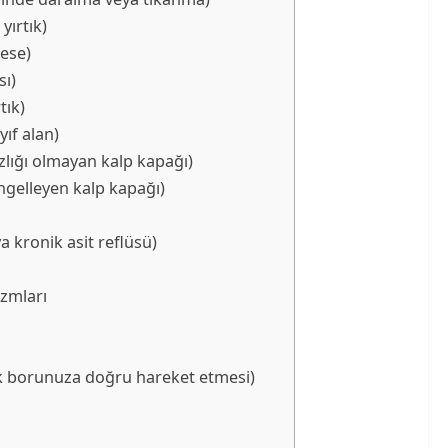
yırtık)
kese)
sı)
tık)
ıf alan)
zlığı olmayan kalp kapağı)
engelleyen kalp kapağı)
 kronik asit reflüsü)
zmları
ek borunuza doğru hareket etmesi)